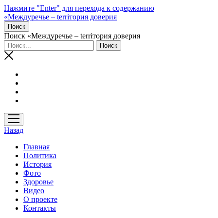
Нажмите "Enter" для перехода к содержанию
«Междуречье – terriтория доверия
Поиск
Поиск «Междуречье – terriтория доверия
открыть
меню
Назад
Главная
Политика
История
Фото
Здоровье
Видео
О проекте
Контакты