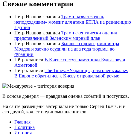
Свежие комментарии
Петр Иванов
к записи
Трамп назвал «очень
неподходящим» момент для атаки БПЛА на резиденцию
Путина
Петр Иванов
к записи
Трамп скептически оценил
представленный Зеленским мирный план
Петр Иванов
к записи
Бывшего премьер-министра
Молдовы заочно осудили на два года тюрьмы во
Франции
Пётр
к записи
В Киеве снесут памятники Булгакову и
Ахматовой
Пётр
к записи
Тhe Times: «Украинцы, нам очень жаль».
В Европе обратились к Киеву с прощальной речью
В основе доверия — правдивая оценка событий и поступков.
На сайте размещены материалы не только Сергея Ткача, и и
его друзей, коллег и единомышленников.
Главная
Политика
История