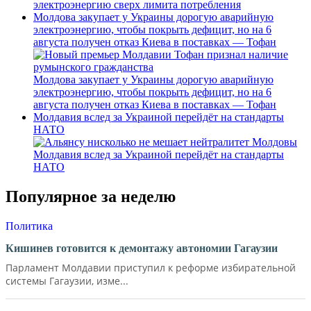
электроэнергию сверх лимита потребления
Молдова закупает у Украины дорогую аварийную
электроэнергию, чтобы покрыть дефицит, но на 6
августа получен отказ Киева в поставках — Тофан
Молдова закупает у Украины дорогую аварийную
электроэнергию, чтобы покрыть дефицит, но на 6
августа получен отказ Киева в поставках — Тофан
Молдавия вслед за Украиной перейдёт на стандарты
НАТО
Молдавия вслед за Украиной перейдёт на стандарты
НАТО
Популярное за неделю
Политика
Кишинев готовится к демонтажу автономии Гагаузии
Парламент Молдавии приступил к реформе избирательной
системы Гагаузии, изме...