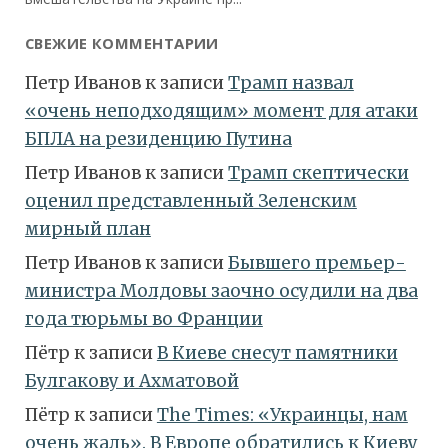
СВЕЖИЕ КОММЕНТАРИИ
Петр Иванов
к записи
Трамп назвал
«очень неподходящим» момент для атаки
БПЛА на резиденцию Путина
Петр Иванов
к записи
Трамп скептически
оценил представленный Зеленским
мирный план
Петр Иванов
к записи
Бывшего премьер-
министра Молдовы заочно осудили на два
года тюрьмы во Франции
Пётр
к записи
В Киеве снесут памятники
Булгакову и Ахматовой
Пётр
к записи
Тhe Times: «Украинцы, нам
очень жаль». В Европе обратились к Киеву