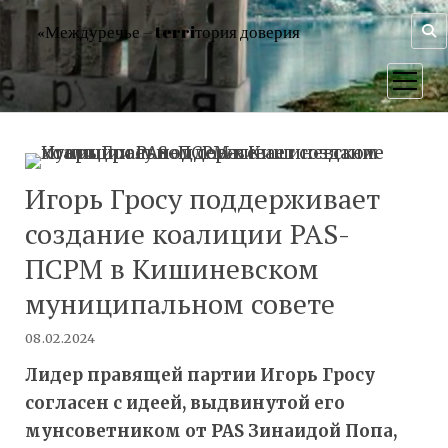
«Междуречье – terriтория доверия
открыт
меню
Игорь Гросу поддерживает
создание коалиции PAS-
ПСРМ в Кишиневском
муниципальном совете
08.02.2024
Лидер правящей партии Игорь Гросу
согласен с идеей, выдвинутой его
мунсоветником от PAS Зинаидой Попа,