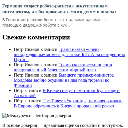
Германия создает робота-расиста с искусственным
интеллектом, чтобы промывать мозги детям в школах
В Германии решили бороться с правыми идеями… с
помощью дядюшки-робота с кук...
Свежие комментарии
Петр Иванов
к записи
Трамп назвал «очень
неподходящим» момент для атаки БПЛА на резиденцию
Путина
Петр Иванов
к записи
Трамп скептически оценил
представленный Зеленским мирный план
Петр Иванов
к записи
Бывшего премьер-министра
Молдовы заочно осудили на два года тюрьмы во
Франции
Пётр
к записи
В Киеве снесут памятники Булгакову и
Ахматовой
Пётр
к записи
Тhe Times: «Украинцы, нам очень жаль».
В Европе обратились к Киеву с прощальной речью
В основе доверия — правдивая оценка событий и поступков.