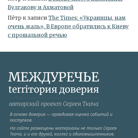
Булгакову и Ахматовой
Пётр
к записи
Тhe Times: «Украинцы, нам
очень жаль». В Европе обратились к Киеву
с прощальной речью
В основе доверия — правдивая оценка событий и
поступков.
На сайте размещены материалы не только Сергея
Ткача, и и его друзей, коллег и единомышленников.