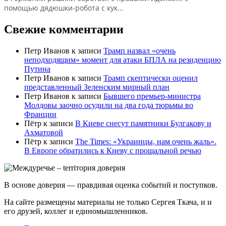
помощью дядюшки-робота с кук...
Свежие комментарии
Петр Иванов
к записи
Трамп назвал «очень
неподходящим» момент для атаки БПЛА на резиденцию
Путина
Петр Иванов
к записи
Трамп скептически оценил
представленный Зеленским мирный план
Петр Иванов
к записи
Бывшего премьер-министра
Молдовы заочно осудили на два года тюрьмы во
Франции
Пётр
к записи
В Киеве снесут памятники Булгакову и
Ахматовой
Пётр
к записи
Тhe Times: «Украинцы, нам очень жаль».
В Европе обратились к Киеву с прощальной речью
В основе доверия — правдивая оценка событий и поступков.
На сайте размещены материалы не только Сергея Ткача, и и
его друзей, коллег и единомышленников.