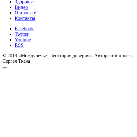
Здоровье
Видео
О проекте
Контакты
Facebook
Twitter
Youtube
RSS
© 2019 «Междуречье – terriтория доверия». Авторский проект
Сергея Ткача
Прокрутка
к
верху