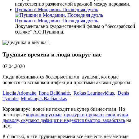
искусственно разжигаемой враждой между народами.
Пушкин в Молдавии. Последняя дуэль
Пушкин в Молдавии. Последняя дуэль
Документально-художественный фильм о "бессарабской
ссылке" А.С.Пушкина.
Трудные времена и люди вокруг нас
07.04.2020
Люди восхищаются бескорыстными душами, которые
борются со вспышкой инфекции простыми актами доброты.
Liucija Adomaite
,
Ilona Baliūnaitė
,
Rokas Laurinavičius
,
Denis
Tymulis
,
Mindaugas Balčiauskas
Коронавирус вовсе не походит на супер бизнес-план. Но
некоторые
коронавирусные придурки продают свои души
дьяволу, скупают дефицит и надеются быстро заработать
на
нём.
К счастью, в эти трудные времена все еще есть незаметные