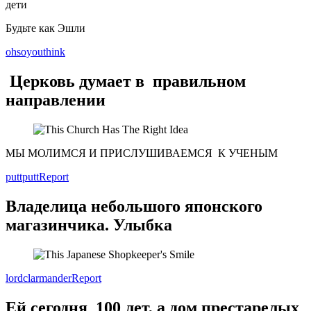
дети
Будьте как Эшли
ohsoyouthink
Церковь думает в правильном
направлении
МЫ МОЛИМСЯ И ПРИСЛУШИВАЕМСЯ К УЧЕНЫМ
puttputt
Report
Владелица небольшого японского
магазинчика. Улыбка
lordclarmander
Report
Ей сегодня 100 лет, а дом престарелых