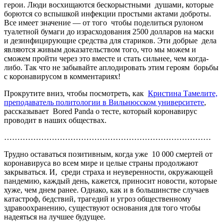
герои. Люди восхищаются бескорыстными душами, которые
борются со вспышкой инфекции простыми актами доброты.
Все имеет значение — от того чтобы поделиться рулоном
туалетной бумаги до израсходования 2500 долларов на маски
и дезинфицирующие средства для стариков. Эти добрые дела
являются живым доказательством того, что мы можем и
сможем пройти через это вместе и стать сильнее, чем когда-
либо. Так что не забывайте аплодировать этим героям борьбы
с коронавирусом в комментариях!
Прокрутите вниз, чтобы посмотреть, как
Кристина Тамелите,
преподаватель политологии в Вильнюсском университете
,
рассказывает Bored Panda о тесте, который коронавирус
проводит в наших обществах.
……………………………………………………………………
Трудно оставаться позитивным, когда уже 10 000 смертей от
коронавируса во всем мире и целые страны продолжают
закрываться. И, среди страха и неуверенности, окружающей
пандемию, каждый день, кажется, приносит новости, которые
хуже, чем днем ​​ранее. Однако, как и в большинстве случаев
катастроф, бедствий, трагедий и угроз общественному
здравоохранению, существуют основания для того чтобы
надеяться на лучшее будущее.