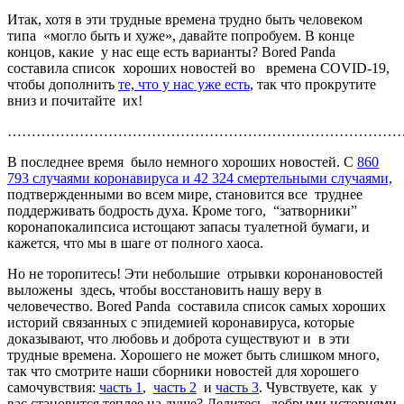
Итак, хотя в эти трудные времена трудно быть человеком
типа «могло быть и хуже», давайте попробуем. В конце
концов, какие у нас еще есть варианты? Bored Panda
составила список хороших новостей во времена COVID-19,
чтобы дополнить
те, что у нас уже есть
, так что прокрутите
вниз и почитайте их!
…………………………………………………………………………
В последнее время было немного хороших новостей. С
860
793 случаями коронавируса и 42 324 смертельными случаями,
подтвержденными во всем мире, становится все труднее
поддерживать бодрость духа. Кроме того, “затворники”
коронапокалипсиса истощают запасы туалетной бумаги, и
кажется, что мы в шаге от полного хаоса.
Но не торопитесь! Эти небольшие отрывки коронановостей
выложены здесь, чтобы восстановить нашу веру в
человечество. Bored Panda составила список самых хороших
историй связанных с эпидемией коронавируса, которые
доказывают, что любовь и доброта существуют и в эти
трудные времена. Хорошего не может быть слишком много,
так что смотрите наши сборники новостей для хорошего
самочувствия:
часть 1
,
часть 2
и
часть 3
. Чувствуете, как у
вас становится теплее на душе? Делитесь добрыми историями