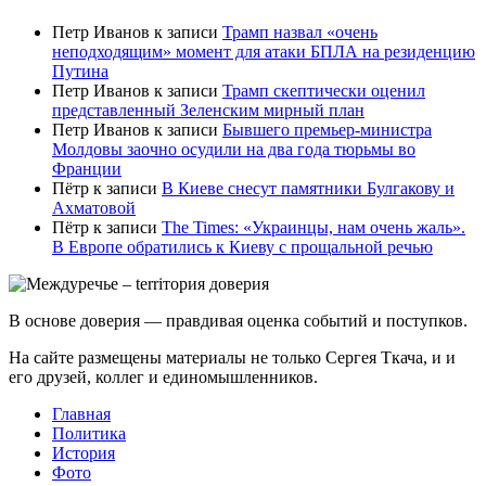
Петр Иванов
к записи
Трамп назвал «очень
неподходящим» момент для атаки БПЛА на резиденцию
Путина
Петр Иванов
к записи
Трамп скептически оценил
представленный Зеленским мирный план
Петр Иванов
к записи
Бывшего премьер-министра
Молдовы заочно осудили на два года тюрьмы во
Франции
Пётр
к записи
В Киеве снесут памятники Булгакову и
Ахматовой
Пётр
к записи
Тhe Times: «Украинцы, нам очень жаль».
В Европе обратились к Киеву с прощальной речью
В основе доверия — правдивая оценка событий и поступков.
На сайте размещены материалы не только Сергея Ткача, и и
его друзей, коллег и единомышленников.
Главная
Политика
История
Фото