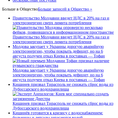
бескорыстные поступки
Больше в
Общество
Больше записей в Общество »
Правительство Молдавии введет НДС в 20% на газ и
электроэнергию сверх лимита потребления
Правительство Молдавии введет НДС в 20% на газ и
электроэнергию сверх лимита потребления
Молдова закупает у Украины дорогую аварийную
электроэнергию, чтобы покрыть дефицит, но на 6
августа получен отказ Киева в поставках — Тофан
Молдова закупает у Украины дорогую аварийную
электроэнергию, чтобы покрыть дефицит, но на 6
августа получен отказ Киева в поставках — Тофан
Кишинев призвал Тирасполь не снижать сброс воды из
Дубоссарского водохранилища
Кишинев призвал Тирасполь не снижать сброс воды из
Дубоссарского водохранилища
Кишинёв готовится к кризису с водоснабжением:
больницы и детсады запасаются водой