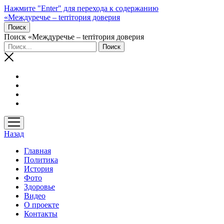
Нажмите "Enter" для перехода к содержанию
«Междуречье – terriтория доверия
Поиск
Поиск «Междуречье – terriтория доверия
открыть
меню
Назад
Главная
Политика
История
Фото
Здоровье
Видео
О проекте
Контакты