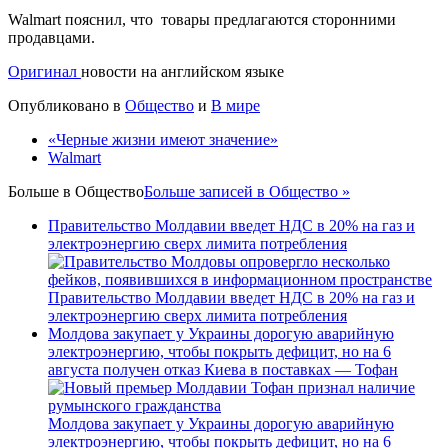
Walmart пояснил, что товары предлагаются сторонними
продавцами.
Оригинал
новости на английском языке
Опубликовано в
Общество
и
В мире
«Черные жизни имеют значение»
Walmart
Больше в
Общество
Больше записей в Общество »
Правительство Молдавии введет НДС в 20% на газ и
электроэнергию сверх лимита потребления
Правительство Молдавии введет НДС в 20% на газ и
электроэнергию сверх лимита потребления
Молдова закупает у Украины дорогую аварийную
электроэнергию, чтобы покрыть дефицит, но на 6
августа получен отказ Киева в поставках — Тофан
Молдова закупает у Украины дорогую аварийную
электроэнергию, чтобы покрыть дефицит, но на 6