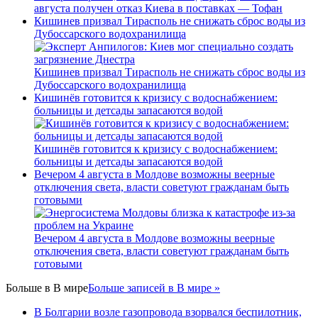
августа получен отказ Киева в поставках — Тофан
Кишинев призвал Тирасполь не снижать сброс воды из
Дубоссарского водохранилища
Кишинев призвал Тирасполь не снижать сброс воды из
Дубоссарского водохранилища
Кишинёв готовится к кризису с водоснабжением:
больницы и детсады запасаются водой
Кишинёв готовится к кризису с водоснабжением:
больницы и детсады запасаются водой
Вечером 4 августа в Молдове возможны веерные
отключения света, власти советуют гражданам быть
готовыми
Вечером 4 августа в Молдове возможны веерные
отключения света, власти советуют гражданам быть
готовыми
Больше в
В мире
Больше записей в В мире »
В Болгарии возле газопровода взорвался беспилотник,