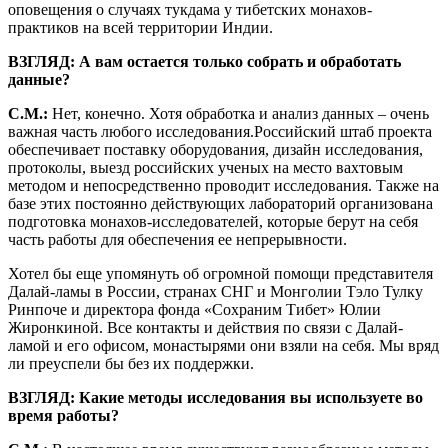
оповещения о случаях тукдама у тибетских монахов-
практиков на всей территории Индии.
ВЗГЛЯД: А вам остается только собрать и обработать
данные?
С.М.:
Нет, конечно. Хотя обработка и анализ данных – очень
важная часть любого исследования.Российский штаб проекта
обеспечивает поставку оборудования, дизайн исследования,
протоколы, выезд российских ученых на место вахтовым
методом и непосредственно проводит исследования. Также на
базе этих постоянно действующих лабораторий организована
подготовка монахов-исследователей, которые берут на себя
часть работы для обеспечения ее непрерывности.
Хотел бы еще упомянуть об огромной помощи представителя
Далай-ламы в России, странах СНГ и Монголии Тэло Тулку
Ринпоче и директора фонда «Сохраним Тибет» Юлии
Жиронкиной. Все контакты и действия по связи с Далай-
ламой и его офисом, монастырями они взяли на себя. Мы вряд
ли преуспели бы без их поддержки.
ВЗГЛЯД: Какие методы исследования вы используете во
время работы?