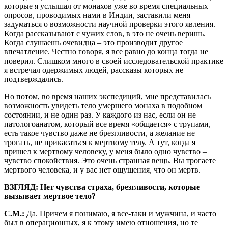
которые я услышал от монахов уже во время специальных
опросов, проводимых нами в Индии, заставили меня
задуматься о возможности научной проверки этого явления.
Когда рассказывают с чужих слов, в это не очень веришь.
Когда слушаешь очевидца – это производит другое
впечатление. Честно говоря, я все равно до конца тогда не
поверил. Слишком много в своей исследовательской практике
я встречал одержимых людей, рассказы которых не
подтверждались.
Но потом, во время наших экспедиций, мне представилась
возможность увидеть тело умершего монаха в подобном
состоянии, и не один раз. У каждого из нас, если он не
патологоанатом, который все время «общается» с трупами,
есть такое чувство даже не брезгливости, а желание не
трогать, не прикасаться к мертвому телу. А тут, когда я
пришел к мертвому человеку, у меня было одно чувство –
чувство спокойствия. Это очень странная вещь. Вы трогаете
мертвого человека, и у вас нет ощущения, что он мертв.
ВЗГЛЯД: Нет чувства страха, брезгливости, которые
вызывает мертвое тело?
С.М.:
Да. Причем я понимаю, я все-таки и мужчина, и часто
был в операционных, я к этому имею отношения, но те