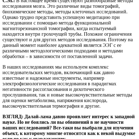
С.М.:
В настоящее время существуют разнообразные методы
исследования мозга. Это различные виды томографий,
биохимические методы, методы клеточных исследований.
Однако трудно представить успешную медитацию при
исследовании с помощью метода функциональной
магниторезонансной томографии, когда испытуемый
находится внутри грохочущей трубы. Похожие ограничения
существуют и для других методов исследования. Поэтому на
данный момент наиболее адекватной является ЭЭГ с ее
различными методологическими подходами и методами
обработки – в зависимости от поставленной задачи.
В наших исследованиях мы используем комплекс
исследовательских методов, включающий как давно
известные и надежные инструменты, например
электрофизиологические исследования в парадигмах
негативности рассогласования и дихотического
прослушивания, так и новые высокочувствительные методы
для оценки метаболизма, напряжения кислорода,
высокочувствительная термография и другие.
ВЗГЛЯД: Далай-лама давно проявляет интерес к западной
науке. Но не боялись ли вы обвинений в не научности
ваших исследований? Все-таки вы выбрали для изучения
объект, к которому многие относятся как к некой выдумке
если не как к шарлатанству.