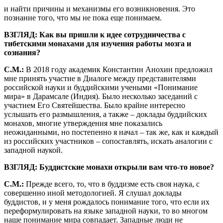
и найти причины и механизмы его возникновения. Это
познание того, что мы не пока еще понимаем.
ВЗГЛЯД: Как вы пришли к идее сотрудничества с
тибетскими монахами для изучения работы мозга и
сознания?
С.М.:
В 2018 году академик Константин Анохин предложил
мне принять участие в Диалоге между представителями
российской науки и буддийскими учеными «Понимание
мира» в Дарамсале (Индия). Было несколько заседаний с
участием Его Святейшества. Было крайне интересно
услышать его размышления, а также – доклады буддийских
монахов, многие утверждения мне показались
неожиданными, но постепенно я начал – так же, как и каждый
из российских участников – сопоставлять, искать аналогии с
западной наукой.
ВЗГЛЯД: Буддистские монахи открыли вам что-то новое?
С.М.:
Прежде всего, то, что в буддизме есть своя наука, с
совершенно иной методологией. Я слушал доклады
буддистов, и у меня рождалось понимание того, что если их
переформулировать на языке западной науки, то во многом
наше понимание мира совпадает. Западные люди не