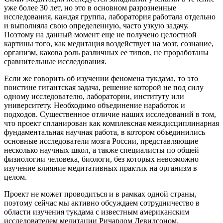
уже более 30 лет, но это в основном разрозненные
исследования, каждая группа, лаборатория работала отдельно
и выполняла свою определенную, часто узкую задачу.
Поэтому на данный момент еще не получено целостной
картины того, как медитация воздействует на мозг, сознание,
организм, какова роль различных ее типов, не проработаны
сравнительные исследования.
Если же говорить об изучении феномена тукдама, то это
поистине гигантская задача, решение которой не под силу
одному исследователю, лаборатории, институту или
университету. Необходимо объединение наработок и
подходов. Существенное отличие наших исследований в том,
что проект спланирован как комплексная междисциплинарная
фундаментальная научная работа, в котором объединились
основные исследователи мозга России, представляющие
несколько научных школ, а также специалисты по общей
физиологии человека, биологи, без которых невозможно
изучение влияние медитативных практик на организм в
целом.
Проект не может проводиться и в рамках одной страны,
поэтому сейчас мы активно обсуждаем сотрудничество в
области изучения тукдама с известным американским
исследователем медитации Ричардом Девидсоном.