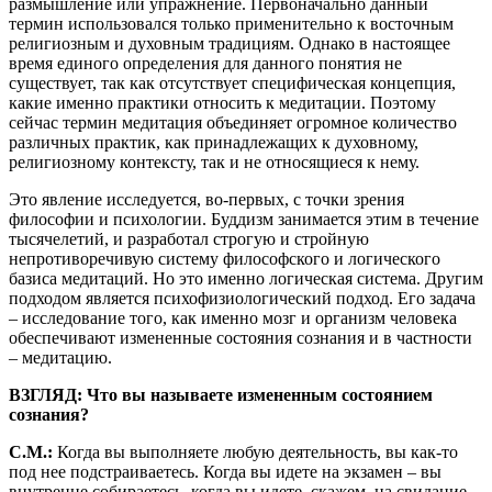
размышление или упражнение. Первоначально данный
термин использовался только применительно к восточным
религиозным и духовным традициям. Однако в настоящее
время единого определения для данного понятия не
существует, так как отсутствует специфическая концепция,
какие именно практики относить к медитации. Поэтому
сейчас термин медитация объединяет огромное количество
различных практик, как принадлежащих к духовному,
религиозному контексту, так и не относящиеся к нему.
Это явление исследуется, во-первых, с точки зрения
философии и психологии. Буддизм занимается этим в течение
тысячелетий, и разработал строгую и стройную
непротиворечивую систему философского и логического
базиса медитаций. Но это именно логическая система. Другим
подходом является психофизиологический подход. Его задача
– исследование того, как именно мозг и организм человека
обеспечивают измененные состояния сознания и в частности
– медитацию.
ВЗГЛЯД: Что вы называете измененным состоянием
сознания?
С.М.:
Когда вы выполняете любую деятельность, вы как-то
под нее подстраиваетесь. Когда вы идете на экзамен – вы
внутренне собираетесь, когда вы идете, скажем, на свидание –