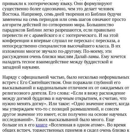
привыкли к эзотерическому языку. Они формулируют
существенно более однозначно, чем это делает человек
Востока. Например, семь дней творения из Библии будучи
заменены на семь периодов или семь шагов означают просто
алгоритм действий по сотворению мира. Большинство
парадоксов Библии легко разрешаются, если правильно
перевести ее с арамейского и с эзотерического. И на этой
конференции я впервые слушал не пересказ с пересказа, а
непосредственно специалистов высочайшего класса. В их
изложении многое звучало по-другому. По-моему, эти
рассуждения очень близки мыслям Далай-ламы. Ему хочется
наладить тесное взаимодействие между буддистской и
западной науками.
Наряду с официальной частью, было несколько неформальных
встреч с Его Святейшеством. Они поражали глубиной его
высказываний и кардинальным отличием их от ожидаемых от
религиозного деятеля. Его слова: «Если я вижу расхождение
между догмой буддизма и научным открытием, я считаю, что
нужно менять догму». Или такое: «Одно значение имеет, когда
мы утверждаем что-то с позиций размышлений, и совсем
другое значение это имеет, если получено на основе научных
исследований». Таких высказываний было много. Еще
больше их в его
книге
«Вселенная в одном атоме». Во время
общих встреч, торжественных приемов я сидел очень близко к