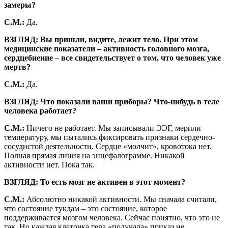
замеры?
С.М.:
Да.
ВЗГЛЯД: Вы пришли, видите, лежит тело. При этом
медицинские показатели – активность головного мозга,
сердцебиение – все свидетельствует о том, что человек уже
мертв?
С.М.:
Да.
ВЗГЛЯД: Что показали ваши приборы? Что-нибудь в теле
человека работает?
С.М.:
Ничего не работает. Мы записывали ЭЭГ, мерили
температуру, мы пытались фиксировать признаки сердечно-
сосудистой деятельности. Сердце «молчит», кровотока нет.
Полная прямая линия на энцефалограмме. Никакой
активности нет. Пока так.
ВЗГЛЯД: То есть мозг не активен в этот момент?
С.М.:
Абсолютно никакой активности. Мы сначала считали,
что состояние тукдам – это состояние, которое
поддерживается мозгом человека. Сейчас понятно, что это не
так. Но каждая клеточка тела «получала» приказ не