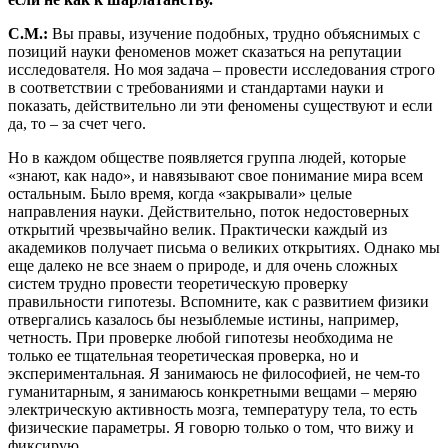
С.М.:
Вы правы, изучение подобных, трудно объяснимых с
позиций науки феноменов может сказаться на репутации
исследователя. Но моя задача – провести исследования строго
в соответствии с требованиями и стандартами науки и
показать, действительно ли эти феномены существуют и если
да, то – за счет чего.
Но в каждом обществе появляется группа людей, которые
«знают, как надо», и навязывают свое понимание мира всем
остальным. Было время, когда «закрывали» целые
направления науки. Действительно, поток недостоверных
открытий чрезвычайно велик. Практически каждый из
академиков получает письма о великих открытиях. Однако мы
еще далеко не все знаем о природе, и для очень сложных
систем трудно провести теоретическую проверку
правильности гипотезы. Вспомните, как с развитием физики
отвергались казалось бы незыблемые истины, например,
четность. При проверке любой гипотезы необходима не
только ее тщательная теоретическая проверка, но и
экспериментальная. Я занимаюсь не философией, не чем-то
гуманитарным, я занимаюсь конкретными вещами – меряю
электрическую активность мозга, температуру тела, то есть
физические параметры. Я говорю только о том, что вижу и
фиксирую.