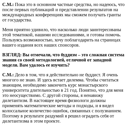
С.М.:
Пока это в основном частные средства, но надеюсь, что
после первых публикаций и представлении результатов на
международных конференциях мы сможем получать гранты
от государства.
Меня приятно удивило, что насколько люди заинтересованы
этой тематикой, нашими исследованиями, и готовы помочь.
Пользуясь возможностью, хочу поблагодарить на страницах
вашего издания всех наших спонсоров.
ВЗГЛЯД: Вы отмечали, что буддизм – это сложная система
знания со своей методологией, отличной от западной
модели. Вам удалось ее изучить?
С.М.:
Дело в том, что я действительно не буддист. Я очень
многого не знаю. И здесь встает дилемма. Чтобы считаться
знающим, необходимо закончить курс монастырского
университета длительностью в 21 год. Понятно, что для меня
это неосуществимо. С другой стороны, я ненавижу
дилетантизм. В настоящее время физиологи должны
применять математические методы и подходы, и я видел
колоссальное количество ошибок, связанных с полузнанием.
Поэтому в результате раздумий я решил оградить себя от
дилетантизма в этом проекте.