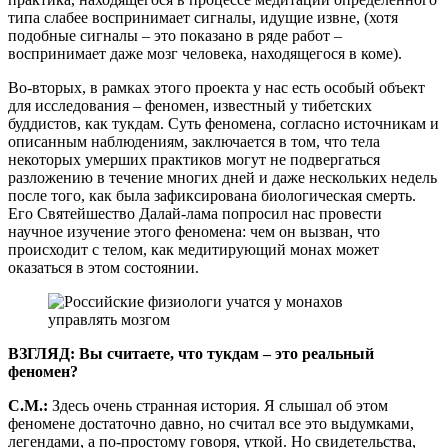
типа слабее воспринимает сигналы, идущие извне, (хотя
подобные сигналы – это показано в ряде работ –
воспринимает даже мозг человека, находящегося в коме).
Во-вторых, в рамках этого проекта у нас есть особый объект
для исследования – феномен, известный у тибетских
буддистов, как тукдам. Суть феномена, согласно источникам и
описанным наблюдениям, заключается в том, что тела
некоторых умерших практиков могут не подвергаться
разложению в течение многих дней и даже нескольких недель
после того, как была зафиксирована биологическая смерть.
Его Святейшество Далай-лама попросил нас провести
научное изучение этого феномена: чем он вызван, что
происходит с телом, как медитирующий монах может
оказаться в этом состоянии.
ВЗГЛЯД: Вы считаете, что тукдам – это реальный
феномен?
С.М.:
Здесь очень странная история. Я слышал об этом
феномене достаточно давно, но считал все это выдумками,
легендами, а по-простому говоря, уткой. Но свидетельства,