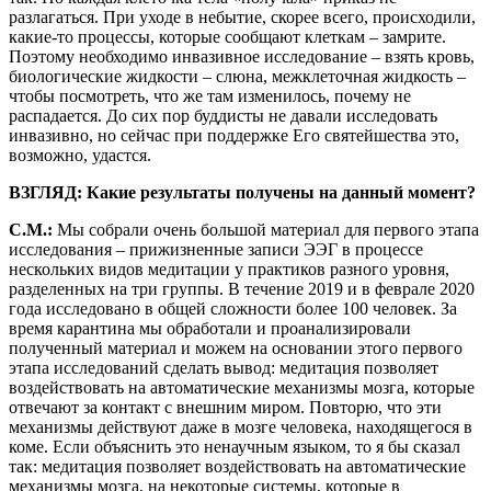
разлагаться. При уходе в небытие, скорее всего, происходили,
какие-то процессы, которые сообщают клеткам – замрите.
Поэтому необходимо инвазивное исследование – взять кровь,
биологические жидкости – слюна, межклеточная жидкость –
чтобы посмотреть, что же там изменилось, почему не
распадается. До сих пор буддисты не давали исследовать
инвазивно, но сейчас при поддержке Его святейшества это,
возможно, удастся.
ВЗГЛЯД: Какие результаты получены на данный момент?
С.М.:
Мы собрали очень большой материал для первого этапа
исследования – прижизненные записи ЭЭГ в процессе
нескольких видов медитации у практиков разного уровня,
разделенных на три группы. В течение 2019 и в феврале 2020
года исследовано в общей сложности более 100 человек. За
время карантина мы обработали и проанализировали
полученный материал и можем на основании этого первого
этапа исследований сделать вывод: медитация позволяет
воздействовать на автоматические механизмы мозга, которые
отвечают за контакт с внешним миром. Повторю, что эти
механизмы действуют даже в мозге человека, находящегося в
коме. Если объяснить это ненаучным языком, то я бы сказал
так: медитация позволяет воздействовать на автоматические
механизмы мозга, на некоторые системы, которые в