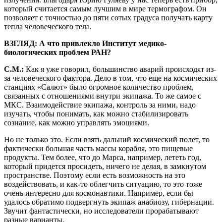
который считается самым лучшим в мире термографом. Он
позволяет с точностью до пяти сотых градуса получать карту
тепла человеческого тела.
ВЗГЛЯД: А что привлекло Институт медико-
биологических проблем РАН?
С.М.:
Как я уже говорил, большинство аварий происходят из-
за человеческого фактора. Дело в том, что еще на космических
станциях «Салют» было огромное количество проблем,
связанных с отношениями внутри экипажа. То же самое с
МКС. Взаимодействие экипажа, контроль за ними, надо
изучать, чтобы понимать, как можно стабилизировать
сознание, как можно управлять эмоциями.
Но не только это. Если взять дальний космический полет, то
фактически большая часть массы корабля, это пищевые
продукты. Тем более, что до Марса, например, лететь год,
который придется просидеть, ничего не делая, в замкнутом
пространстве. Поэтому если есть возможность на это
воздействовать, и как-то облегчить ситуацию, то это тоже
очень интересно для космонавтики. Например, если бы
удалось обратимо подвергнуть экипаж анабиозу, гибернации.
Звучит фантастически, но исследователи прорабатывают
разные варианты.