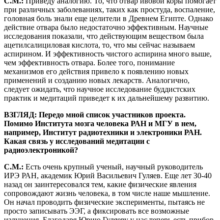
С.М.:
Приведу аналогию. То, что отвар ивовой коры помогает
при различных заболеваниях, таких как простуда, воспаление,
головная боль знали еще целители в Древнем Египте. Однако
действие отвара было недостаточно эффективным. Научные
исследования показали, что действующим веществом была
ацетилсалициловая кислота, то, что мы сейчас называем
аспирином. И эффективность чистого аспирина много выше,
чем эффективность отвара. Более того, понимание
механизмов его действия привело к появлению новых
применений и созданию новых лекарств. Аналогично,
следует ожидать, что научное исследование буддистских
практик и медитаций приведет к их дальнейшему развитию.
ВЗГЛЯД: Передо мной список участников проекта.
Помимо Института мозга человека РАН и МГУ в нем,
например, Институт радиотехники и электроники РАН.
Какая связь у исследований медитации с
радиоэлектроникой?
С.М.:
Есть очень крупный ученый, научный руководитель
ИРЭ РАН, академик Юрий Васильевич Гуляев. Еще лет 30-40
назад он заинтересовался тем, какие физические явления
сопровождают жизнь человека, в том числе наше мышление.
Он начал проводить физические эксперименты, пытаясь не
просто записывать ЭЭГ, а фиксировать все возможные
излучения. Благодаря Юрию Гуляеву у нас теперь есть прибор,