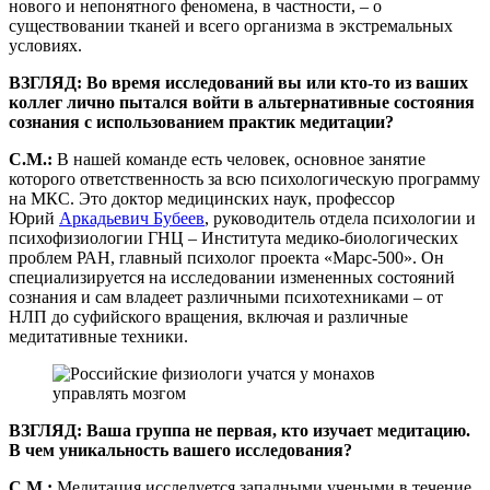
нового и непонятного феномена, в частности, – о
существовании тканей и всего организма в экстремальных
условиях.
ВЗГЛЯД: Во
время исследований вы или кто-то из ваших
коллег лично пытался войти в альтернативные состояния
сознания с использованием практик медитации?
С.М.:
В нашей команде есть человек, основное занятие
которого ответственность за всю психологическую программу
на МКС. Это доктор медицинских наук, профессор
Юрий
Аркадьевич Бубеев
, руководитель отдела психологии и
психофизиологии ГНЦ – Института медико-биологических
проблем РАН, главный психолог проекта «Марс-500». Он
специализируется на исследовании измененных состояний
сознания и сам владеет различными психотехниками – от
НЛП до суфийского вращения, включая и различные
медитативные техники.
ВЗГЛЯД: Ваша группа не первая, кто изучает медитацию.
В чем уникальность вашего исследования?
С.М.:
Медитация исследуется западными учеными в течение