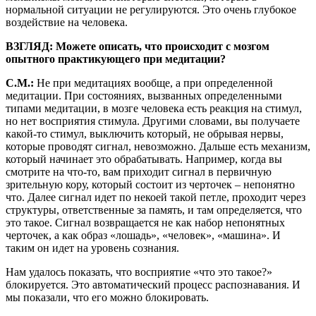
нормальной ситуации не регулируются. Это очень глубокое
воздействие на человека.
ВЗГЛЯД: Можете описать, что происходит с мозгом
опытного практикующего при медитации?
С.М.:
Не при медитациях вообще, а при определенной
медитации. При состояниях, вызванных определенными
типами медитации, в мозге человека есть реакция на стимул,
но нет восприятия стимула. Другими словами, вы получаете
какой-то стимул, выключить который, не обрывая нервы,
которые проводят сигнал, невозможно. Дальше есть механизм,
который начинает это обрабатывать. Например, когда вы
смотрите на что-то, вам приходит сигнал в первичную
зрительную кору, который состоит из черточек – непонятно
что. Далее сигнал идет по некоей такой петле, проходит через
структуры, ответственные за память, и там определяется, что
это такое. Сигнал возвращается не как набор непонятных
черточек, а как образ «лошадь», «человек», «машина». И
таким он идет на уровень сознания.
Нам удалось показать, что восприятие «что это такое?»
блокируется. Это автоматический процесс распознавания. И
мы показали, что его можно блокировать.