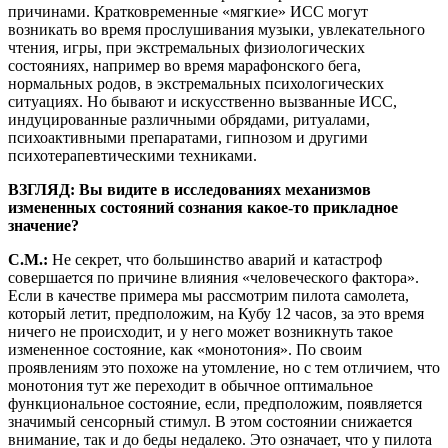
причинами. Кратковременные «мягкие» ИСС могут
возникать во время прослушивания музыки, увлекательного
чтения, игры, при экстремальных физиологических
состояниях, например во время марафонского бега,
нормальных родов, в экстремальных психологических
ситуациях. Но бывают и искусственно вызванные ИСС,
индуцированные различными обрядами, ритуалами,
психоактивными препаратами, гипнозом и другими
психотерапевтическими техниками.
ВЗГЛЯД: Вы видите в исследованиях механизмов
измененных состояний сознания какое-то прикладное
значение
?
С.М.:
Не секрет, что большинство аварий и катастроф
совершается по причине влияния «человеческого фактора».
Если в качестве примера мы рассмотрим пилота самолета,
который летит, предположим, на Кубу 12 часов, за это время
ничего не происходит, и у него может возникнуть такое
измененное состояние, как «монотония». По своим
проявлениям это похоже на утомление, но с тем отличием, что
монотония тут же переходит в обычное оптимальное
функциональное состояние, если, предположим, появляется
значимый сенсорный стимул. В этом состоянии снижается
внимание, так и до беды недалеко. Это означает, что у пилота