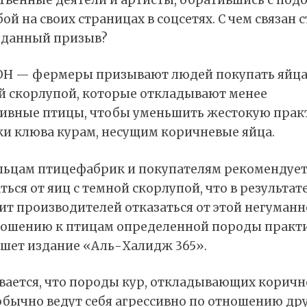
ой на своих страницах в соцсетях. С чем связан 
данный призыв?
Н — фермеры призывают людей покупать яйц
ой скорлупой, которые откладывают менее
сивные птицы, чтобы уменьшить жестокую прак
ки клюва курам, несущим коричневые яйца.
льцам птицефабрик и покупателям рекомендует
ться от яиц с темной скорлупой, что в результат
ит производителей отказаться от этой негуман
ношению к птицам определенной породы практи
ишет издание «Аль-Халидж 365».
вается, что породы кур, откладывающих корич
обычно ведут себя агрессивно по отношению др