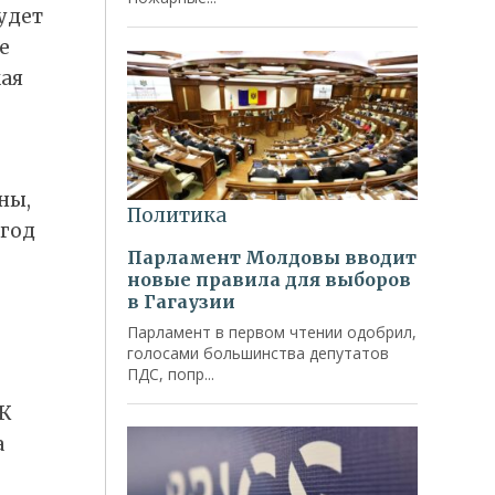
удет
е
кая
ны,
 год
 К
а