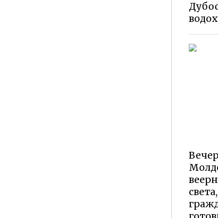
Дубос
водо
Вечер
Молд
веер
света
граж
гото