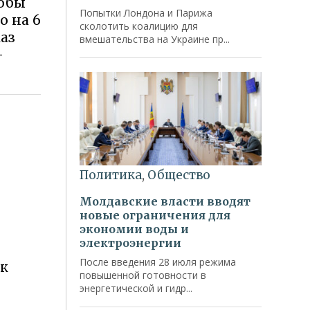
тобы
о на 6
аз
—
к