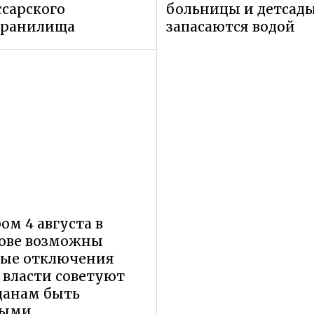
сарского
больницы и детсад
хранилища
запасаются водой
ом 4 августа в
ове возможны
ные отключения
, власти советуют
данам быть
выми