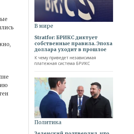
лые
ились
жно,
лне
нию
тен