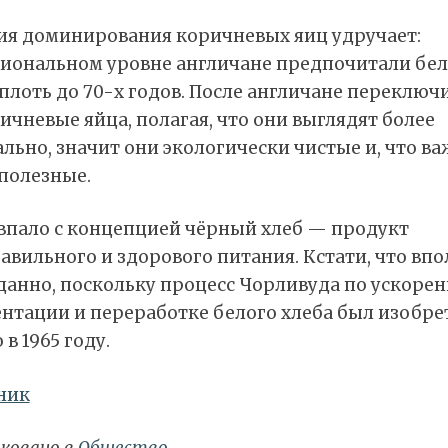
ия доминирования коричневых яиц удручает:
циональном уровне англичане предпочитали бе
плоть до 70-х годов. После англичане переключ
ичневые яйца, полагая, что они выглядят более
льно, значит они экологически чистые и, что ва
полезные.
овпало с концепцией чёрный хлеб — продукт
авильного и здорового питания. Кстати, что впо
данно, поскольку процесс Чорливуда по ускоре
нтации и переработке белого хлеба был изобре
 в 1965 году.
ник