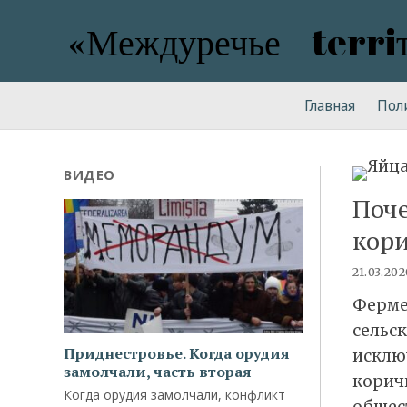
«Междуречье – terri
Главная
Пол
ВИДЕО
Поче
кор
21.03.202
Ферме
сельс
Приднестровье. Когда орудия
исключ
замолчали, часть вторая
корич
Когда орудия замолчали, конфликт
общес