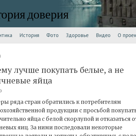
тория доверия
итика
История
Фото
Здоровье
Видео
О прое
му лучше покупать белые, а не
ичневые яйца
0
ры ряда стран обратились к потребителям
кохозяйственной продукции с просьбой покупат
ительно яйца с белой скорлупой и отказаться о
невых яиц. За ними последовали некоторые
твенные деятели и артисты, обратившись с под