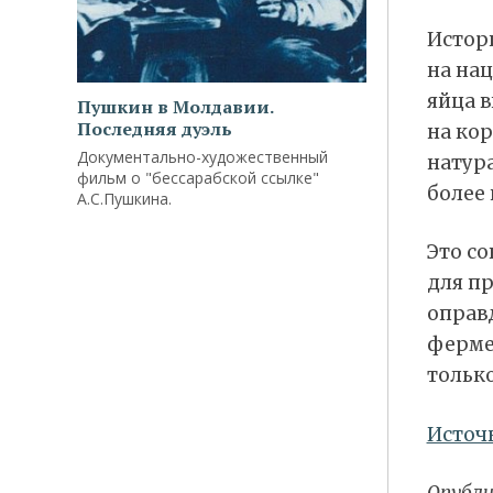
Истор
на на
яйца в
Пушкин в Молдавии.
Последняя дуэль
на кор
Документально-художественный
натура
фильм о "бессарабской ссылке"
более 
А.С.Пушкина.
Это с
для пр
оправ
ферме
только
Источ