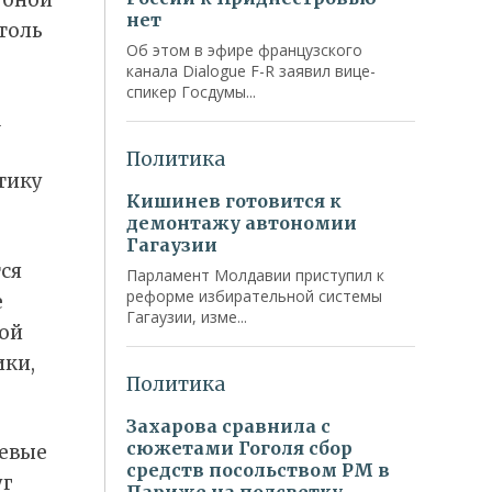
столь
а
тику
ся
е
ной
ки,
невые
уг