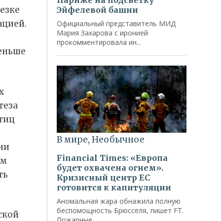
езке
ацией.
еньше
х
теза
тиц
ни
ем
ть
ской