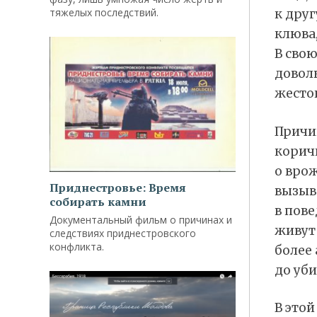
тяжелых последствий.
к дру
клюва,
В свою
довол
жесто
Причи
коричн
о вро
Приднестровье: Время
вызыв
собирать камни
в пове
Документальный фильм о причинах и
живут 
следствиях приднестровского
конфликта.
более 
до уби
В это