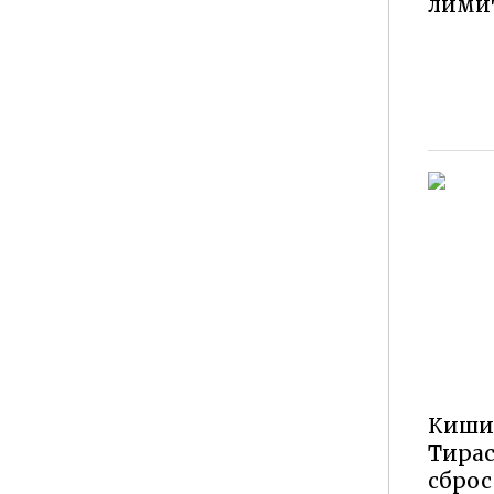
лими
Киши
Тирас
сброс