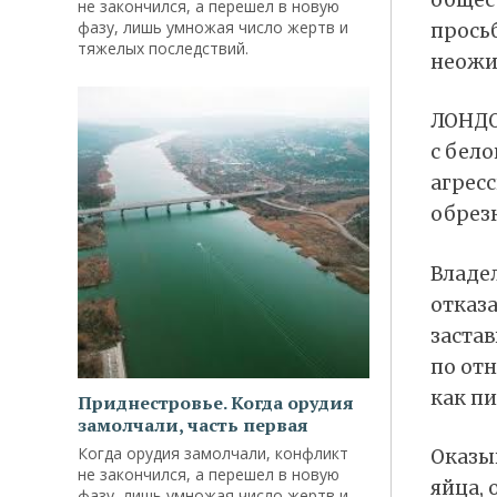
не закончился, а перешел в новую
фазу, лишь умножая число жертв и
просьб
тяжелых последствий.
неожи
ЛОНДО
с бел
агрес
обрез
Владе
отказа
застав
по от
как п
Приднестровье. Когда орудия
замолчали, часть первая
Когда орудия замолчали, конфликт
Оказы
не закончился, а перешел в новую
яйца, 
фазу, лишь умножая число жертв и