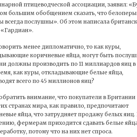
инарной птицеводческой ассоциации, заявил: «Б
ом большим обобщением сказать, что белоперы
ы всегда послушны». Об этом написала британс
 «Гардиан».
оворить менее дипломатично, то как куры,
дывающие коричневые яйца, могут быть послуш
ни должны производить по 11 миллиардов яиц в
ремя, как куры, откладывающие белые яйца,
одят всего по 45 миллионов яиц?
обратить внимание, что покупатели в Британии
их странах мира, как правило, предпочитают
евые яйца, что затрудняет продажу белых яиц.
ению, фермерам приходится сдавать белые яйц
еработку, потому что на них нет спроса.