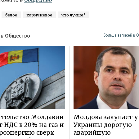
ковано в
Общество
белое
коричневое
что лучше?
 в
Общество
Больше записей в 
тельство Молдавии
Молдова закупает у
т НДС в 20% на газ и
Украины дорогую
роэнергию сверх
аварийную