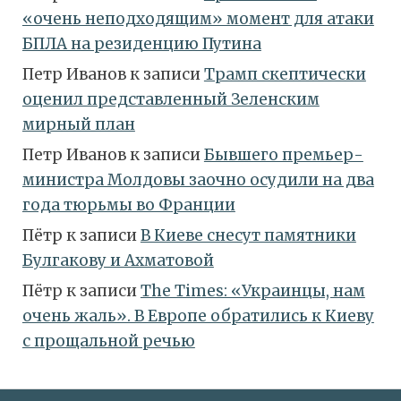
«очень неподходящим» момент для атаки
БПЛА на резиденцию Путина
Петр Иванов
к записи
Трамп скептически
оценил представленный Зеленским
мирный план
Петр Иванов
к записи
Бывшего премьер-
министра Молдовы заочно осудили на два
года тюрьмы во Франции
Пётр
к записи
В Киеве снесут памятники
Булгакову и Ахматовой
Пётр
к записи
Тhe Times: «Украинцы, нам
очень жаль». В Европе обратились к Киеву
с прощальной речью