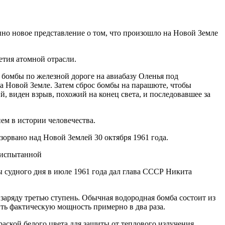
нно новое представление о том, что произошло на Новой Земле
етия атомной отрасли.
 бомбы по железной дороге на авиабазу Оленья под
а Новой Земле. Затем сброс бомбы на парашюте, чтобы
ий, виден взрыв, похожий на конец света, и последовавшее за
м в истории человечества.
орвано над Новой Землей 30 октября 1961 года.
судного дня в июле 1961 года дал глава СССР Никита
заряду третью ступень. Обычная водородная бомба состоит из
ть фактическую мощность примерно в два раза.
ской белого цвета для защиты от теплового излучения