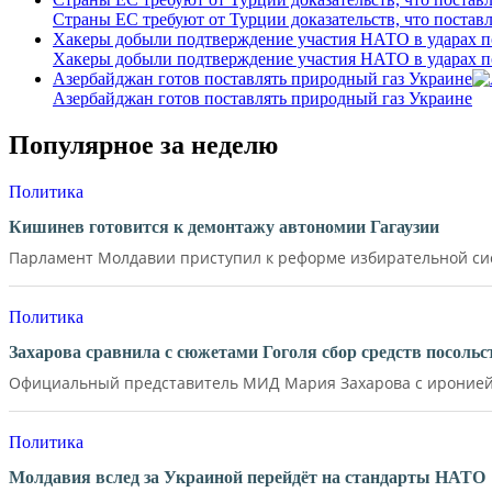
Страны ЕС требуют от Турции доказательств, что постав
Хакеры добыли подтверждение участия НАТО в ударах п
Хакеры добыли подтверждение участия НАТО в ударах п
Азербайджан готов поставлять природный газ Украине
Азербайджан готов поставлять природный газ Украине
Популярное за неделю
Политика
Кишинев готовится к демонтажу автономии Гагаузии
Парламент Молдавии приступил к реформе избирательной сист
Политика
Захарова сравнила с сюжетами Гоголя сбор средств посол
Официальный представитель МИД Мария Захарова с иронией 
Политика
Молдавия вслед за Украиной перейдёт на стандарты НАТО