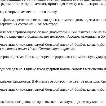
рядом летел второй самолет, производя съемку и мониторинга р
е, который сам весил почти тонну.
о в фильме, огненная вспышка длится намного дольше, чем на л
разрушения составил 35 километров.
вратился в грибовидное облако диаметром 90 км, взлетевшее на 
ыло разрушено большинство построек. Городок находился в 55 
и составил около 10 км. Снимок экрана фильма
метров над землей, в мире зарегистрировали сейсмическую ударн
ходился далеко. Однако из-за ударной волны самолет мгновенно 
айоне Киркенеса. В фильме говорится, что свет от вспышки бы
активных осадков, которое вызвало международное осуждение.