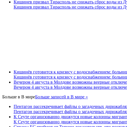
Кишинев призвал Тирасполь не снижать сброс воды из Д
Кишинев призвал Тирасполь не снижать сброс воды из Д
Кишинёв готовится к кризису с водоснабжением: больни
Кишинёв готовится к кризису с водоснабжением: больни
Вечером 4 августа в Молдове возможны веерные отключе
Вечером 4 августа в Молдове возможны веерные отключе
Больше в
В мире
Больше записей в В мире »
Пентагон рассекречивает файлы о загадочных дирижабля
Пентагон рассекречивает файлы о загадочных дирижабля
К Сеуте организованно движутся новые колонны мигрант
К Сеуте организованно движутся новые колонны мигрант
Страны ЕС требуют от Турции доказательств, что постав