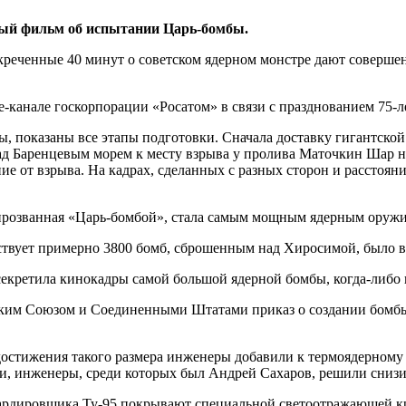
ный фильм об испытании Царь-бомбы.
екреченные 40 минут о советском ядерном монстре дают соверше
-канале госкорпорации «Росатом» в связи с празднованием 75-л
ы, показаны все этапы подготовки. Сначала доставку гигантской
над Баренцевым морем к месту взрыва у пролива Маточкин Шар н
ние от взрыва. На кадрах, сделанных с разных сторон и расстоян
прозванная «Царь-бомбой», стала самым мощным ядерным оружие
ствует примерно 3800 бомб, сброшенным над Хиросимой, было вз
ким Союзом и Соединенными Штатами приказ о создании бомбы 
достижения такого размера инженеры добавили к термоядерному 
ии, инженеры, среди которых был Андрей Сахаров, решили снизи
рдировщика Ту-95 покрывают специальной светоотражающей кра