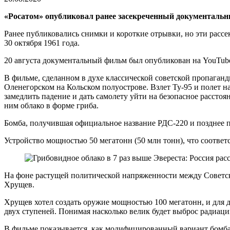
«Росатом» опубликовал ранее засекреченный документаль
Ранее публиковались снимки и короткие отрывки, но эти расс
30 октября 1961 года.
20 августа документальный фильм был опубликован на YouTube
В фильме, сделанном в духе классической советской пропаганд
Оленегорском на Кольском полуострове. Взлет Ту-95 и полет 
замедлить падение и дать самолету уйти на безопасное расстоя
ним облако в форме гриба.
Бомба, получившая официальное название РДС-220 и позднее 
Устройство мощностью 50 мегатонн (50 млн тонн), что соответ
На фоне растущей политической напряженности между Советс
Хрущев.
Хрущев хотел создать оружие мощностью 100 мегатонн, и для 
двух ступеней. Понимая насколько велик будет выброс радиац
В фильме показывается, как модифицированный вариант бомба