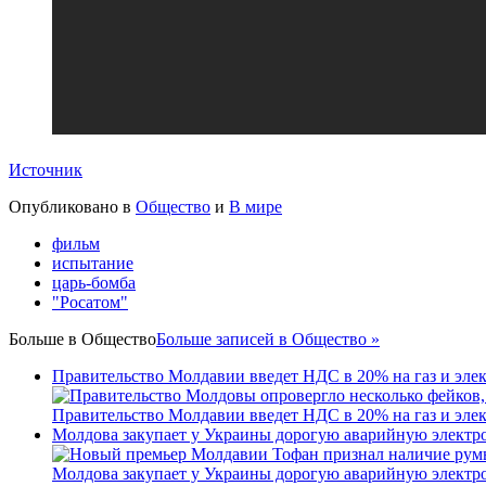
Источник
Опубликовано в
Общество
и
В мире
фильм
испытание
царь-бомба
"Росатом"
Больше в
Общество
Больше записей в Общество »
Правительство Молдавии введет НДС в 20% на газ и эле
Правительство Молдавии введет НДС в 20% на газ и эле
Молдова закупает у Украины дорогую аварийную электроэ
Молдова закупает у Украины дорогую аварийную электроэ