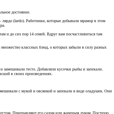
льное достояние.
 лярдо (lardo). Работники, которые добывали мрамор в этом
ра.
там и до сих пор 14 семей. Вдруг вам посчастливиться там
ть множество классных блюд, о которых забыли в силу разных
 и замешивали тесто. Добавляли кусочки рыбы и запекали.
вский в своих произведениях.
смешивали с мукой и овсянкой и запекали в виде оладушек. Они
 тестом. Приправляют его салом или жареным луком. Постную