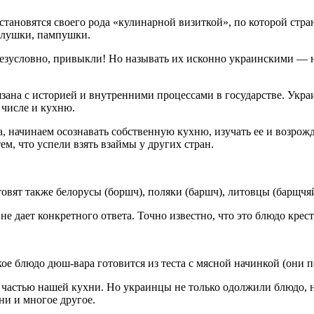
ановятся своего рода «кулинарной визиткой», по которой стран
галушки, пампушки.
 безусловно, привыкли! Но называть их исконно украинскими — 
зана с историей и внутренними процессами в государстве. Украи
 числе и кухню.
 начинаем осознавать собственную кухню, изучать ее и возрожда
м, что успели взять взаймы у других стран.
овят также белорусы (боршч), поляки (баршч), литовцы (барщчяй
 не дает конкретного ответа. Точно известно, что это блюдо кре
е блюдо дюш-вара готовится из теста с мясной начинкой (они п
 частью нашей кухни. Но украинцы не только одолжили блюдо, н
ни и многое другое.