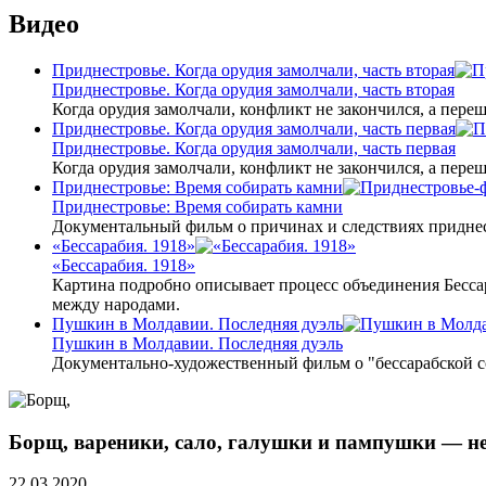
Видео
Приднестровье. Когда орудия замолчали, часть вторая
Приднестровье. Когда орудия замолчали, часть вторая
Когда орудия замолчали, конфликт не закончился, а пере
Приднестровье. Когда орудия замолчали, часть первая
Приднестровье. Когда орудия замолчали, часть первая
Когда орудия замолчали, конфликт не закончился, а пере
Приднестровье: Время собирать камни
Приднестровье: Время собирать камни
Документальный фильм о причинах и следствиях приднес
«Бессарабия. 1918»
«Бессарабия. 1918»
Картина подробно описывает процесс объединения Бесса
между народами.
Пушкин в Молдавии. Последняя дуэль
Пушкин в Молдавии. Последняя дуэль
Документально-художественный фильм о "бессарабской 
Борщ, вареники, сало, галушки и пампушки — не
22.03.2020