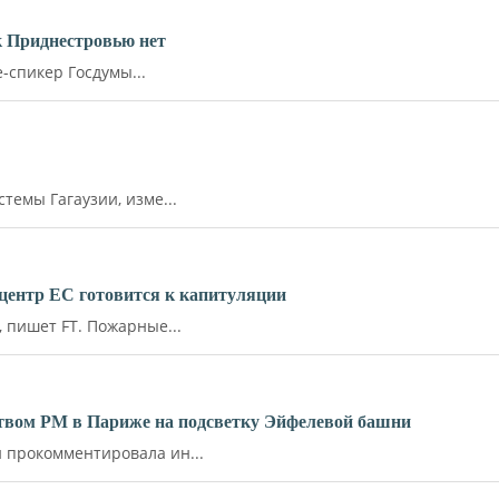
к Приднестровью нет
-спикер Госдумы...
емы Гагаузии, изме...
й центр ЕС готовится к капитуляции
пишет FT. Пожарные...
ьством РМ в Париже на подсветку Эйфелевой башни
прокомментировала ин...