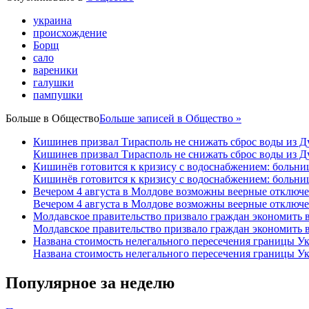
украина
происхождение
Борщ
сало
вареники
галушки
пампушки
Больше в
Общество
Больше записей в Общество »
Кишинев призвал Тирасполь не снижать сброс воды из Д
Кишинев призвал Тирасполь не снижать сброс воды из Д
Кишинёв готовится к кризису с водоснабжением: больни
Кишинёв готовится к кризису с водоснабжением: больни
Вечером 4 августа в Молдове возможны веерные отключе
Вечером 4 августа в Молдове возможны веерные отключе
Молдавское правительство призвало граждан экономить в
Молдавское правительство призвало граждан экономить в
Названа стоимость нелегального пересечения границы 
Названа стоимость нелегального пересечения границы 
Популярное за неделю