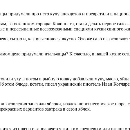
инцы придумали про него кучу анекдотов и превратили в национа
м, в тосканском городке Колонната, стали делать первое сало —
нные и пересыпанные всевозможными специями куски свиного жи
во, сытно и, как выяснилось, вкусно. Это же сало изготовляют 
а самом деле придумали итальянцы? К счастью, в нашей кухне ес
овили уху, а потом в рыбную юшку добавляли муку, масло, яйца
б этом блюде, кстати, писал украинский писатель Иван Котляре
риготовления запекали яблоки, извлекали из него мягкое пюре, 
рекрасных вариантов завтрака в сезон яблок.
отовится из пшена и заправляется жидким гречневым или ржаным