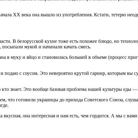
начала XX века она вышло из употребления. Кстати, тетерю не
сти. В белорусской кухне тоже есть похожее блюдо, но технолог
 посыпали мукой и начинали качать смесь.
ана в муку и яйцо и становилась большей в объеме (процесс при
 и подаю с соусом. Это невероятно крутой гарнир, которым вы су
о кто знает. Это вообще базовая проблема нашей культуры еды — 
тем, что готовили украинцы до прихода Советского Союза, слуш
где.
а вкусная, она интересная и нам есть, чем гордится. А мы с вами 