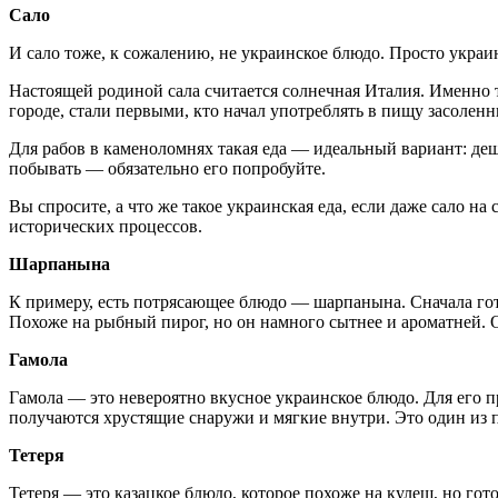
Сало
И сало тоже, к сожалению, не украинское блюдо. Просто укра
Настоящей родиной сала считается солнечная Италия. Именно та
городе, стали первыми, кто начал употреблять в пищу засоле
Для рабов в каменоломнях такая еда — идеальный вариант: деше
побывать — обязательно его попробуйте.
Вы спросите, а что же такое украинская еда, если даже сало н
исторических процессов.
Шарпанына
К примеру, есть потрясающее блюдо — шарпанына. Сначала гот
Похоже на рыбный пирог, но он намного сытнее и ароматней. О
Гамола
Гамола — это невероятно вкусное украинское блюдо. Для его п
получаются хрустящие снаружи и мягкие внутри. Это один из п
Тетеря
Тетеря — это казацкое блюдо, которое похоже на кулеш, но г