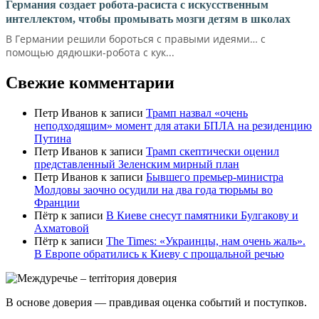
Германия создает робота-расиста с искусственным
интеллектом, чтобы промывать мозги детям в школах
В Германии решили бороться с правыми идеями… с
помощью дядюшки-робота с кук...
Свежие комментарии
Петр Иванов
к записи
Трамп назвал «очень
неподходящим» момент для атаки БПЛА на резиденцию
Путина
Петр Иванов
к записи
Трамп скептически оценил
представленный Зеленским мирный план
Петр Иванов
к записи
Бывшего премьер-министра
Молдовы заочно осудили на два года тюрьмы во
Франции
Пётр
к записи
В Киеве снесут памятники Булгакову и
Ахматовой
Пётр
к записи
Тhe Times: «Украинцы, нам очень жаль».
В Европе обратились к Киеву с прощальной речью
В основе доверия — правдивая оценка событий и поступков.