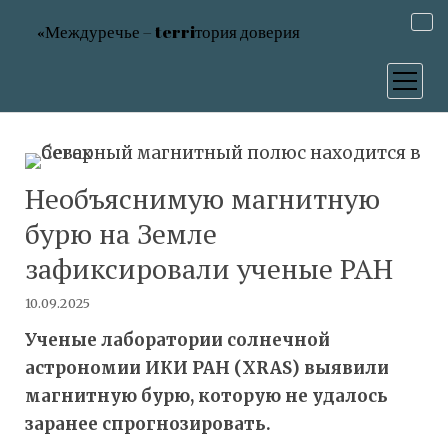
«Междуречье – terriтория доверия
открыт
меню
Необъяснимую магнитную
бурю на Земле
зафиксировали ученые РАН
10.09.2025
Ученые лаборатории солнечной
астрономии ИКИ РАН (XRAS) выявили
магнитную бурю, которую не удалось
заранее спрогнозировать.