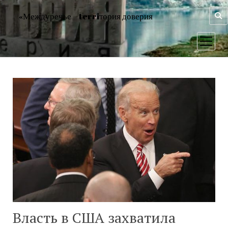
«Междуречье – terriтория доверия
открыт
меню
Власть в США захватила