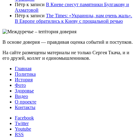
Пётр
к записи
В Киеве снесут памятники Булгакову и
Ахматовой
Пётр
к записи
Тhe Times: «Украинцы, нам очень жаль».
В Европе обратились к Киеву с прощальной речью
В основе доверия — правдивая оценка событий и поступков.
На сайте размещены материалы не только Сергея Ткача, и и
его друзей, коллег и единомышленников.
Главная
Политика
История
Фото
Здоровье
Видео
О проекте
Контакты
Facebook
Twitter
Youtube
RSS