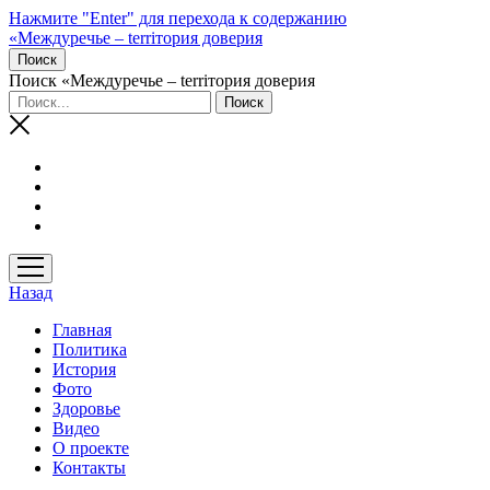
Нажмите "Enter" для перехода к содержанию
«Междуречье – terriтория доверия
Поиск
Поиск «Междуречье – terriтория доверия
открыть
меню
Назад
Главная
Политика
История
Фото
Здоровье
Видео
О проекте
Контакты