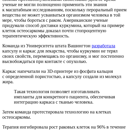
ученые не могли полноценно применить эти знания
к масштабным исследованиям, поскольку пероральный прием
вещества не может усваиваться организмом человека в той
мере, чтобы бороться с раком. Американские ученые
придумали способ доставки куркумина, который на примере
клеток остеосаркомы доказал почти стопроцентную
терапевтическую эффективность.
Команда из Университета штата Вашингтон
разработала
капсулу и каркас для лекарства, чтобы куркумин не терял
своих свойств, перемещаясь по организму, и мог постепенно
высвобождаться при контакте с опухолью.
Каркас напечатали на 3D-принтере из фосфата кальция
с определенной пористостью, а капсулу создали из молекул
жира.
Такая технология позволяет изготавливать
импланты для конкретного пациента, обеспечивая
интеграцию каркаса с тканью человека.
Затем команда протестировала технологию на клетках
остеосаркомы.
Терапия ингибировала рост раковых клеток на 96% в течение