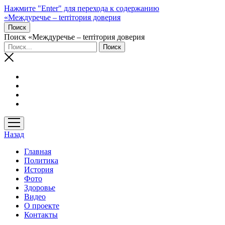
Нажмите "Enter" для перехода к содержанию
«Междуречье – terriтория доверия
Поиск
Поиск «Междуречье – terriтория доверия
открыть
меню
Назад
Главная
Политика
История
Фото
Здоровье
Видео
О проекте
Контакты