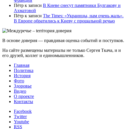
Франции
Пётр
к записи
В Киеве снесут памятники Булгакову и
Ахматовой
Пётр
к записи
Тhe Times: «Украинцы, нам очень жаль».
В Европе обратились к Киеву с прощальной речью
В основе доверия — правдивая оценка событий и поступков.
На сайте размещены материалы не только Сергея Ткача, и и
его друзей, коллег и единомышленников.
Главная
Политика
История
Фото
Здоровье
Видео
О проекте
Контакты
Facebook
Twitter
Youtube
RSS