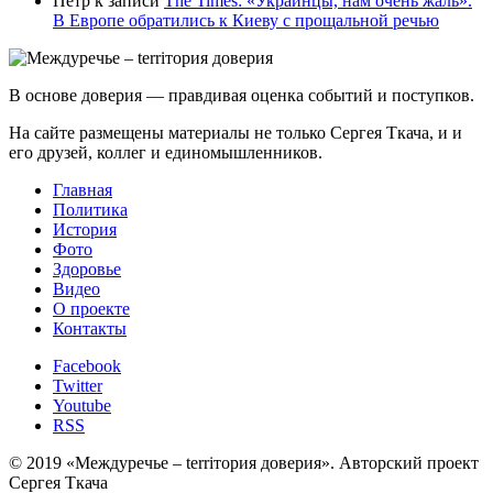
Пётр
к записи
Тhe Times: «Украинцы, нам очень жаль».
В Европе обратились к Киеву с прощальной речью
В основе доверия — правдивая оценка событий и поступков.
На сайте размещены материалы не только Сергея Ткача, и и
его друзей, коллег и единомышленников.
Главная
Политика
История
Фото
Здоровье
Видео
О проекте
Контакты
Facebook
Twitter
Youtube
RSS
© 2019 «Междуречье – terriтория доверия». Авторский проект
Сергея Ткача