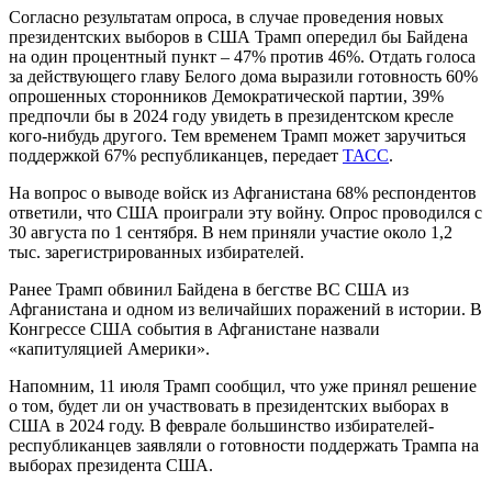
Согласно результатам опроса, в случае проведения новых
президентских выборов в США Трамп опередил бы Байдена
на один процентный пункт – 47% против 46%. Отдать голоса
за действующего главу Белого дома выразили готовность 60%
опрошенных сторонников Демократической партии, 39%
предпочли бы в 2024 году увидеть в президентском кресле
кого-нибудь другого. Тем временем Трамп может заручиться
поддержкой 67% республиканцев, передает
ТАСС
.
На вопрос о выводе войск из Афганистана 68% респондентов
ответили, что США проиграли эту войну. Опрос проводился с
30 августа по 1 сентября. В нем приняли участие около 1,2
тыс. зарегистрированных избирателей.
Ранее Трамп обвинил Байдена в бегстве ВС США из
Афганистана и одном из величайших поражений в истории. В
Конгрессе США события в Афганистане назвали
«капитуляцией Америки».
Напомним, 11 июля Трамп сообщил, что уже принял решение
о том, будет ли он участвовать в президентских выборах в
США в 2024 году. В феврале большинство избирателей-
республиканцев заявляли о готовности поддержать Трампа на
выборах президента США.