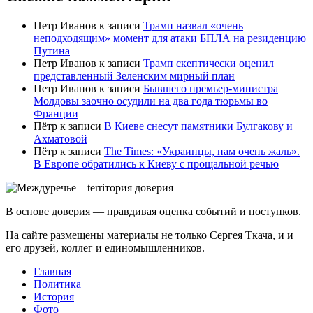
Петр Иванов
к записи
Трамп назвал «очень
неподходящим» момент для атаки БПЛА на резиденцию
Путина
Петр Иванов
к записи
Трамп скептически оценил
представленный Зеленским мирный план
Петр Иванов
к записи
Бывшего премьер-министра
Молдовы заочно осудили на два года тюрьмы во
Франции
Пётр
к записи
В Киеве снесут памятники Булгакову и
Ахматовой
Пётр
к записи
Тhe Times: «Украинцы, нам очень жаль».
В Европе обратились к Киеву с прощальной речью
В основе доверия — правдивая оценка событий и поступков.
На сайте размещены материалы не только Сергея Ткача, и и
его друзей, коллег и единомышленников.
Главная
Политика
История
Фото