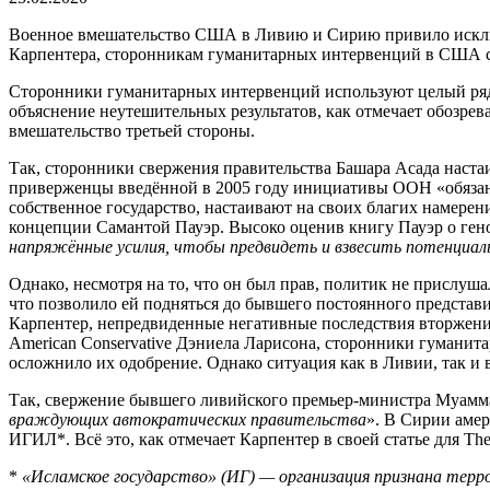
Военное вмешательство США в Ливию и Сирию привило исключит
Карпентера, сторонникам гуманитарных интервенций в США сл
Сторонники гуманитарных интервенций используют целый ряд о
объяснение неутешительных результатов, как отмечает обозреват
вмешательство третьей стороны.
Так, сторонники свержения правительства Башара Асада настаи
приверженцы введённой в 2005 году инициативы ООН «обязанн
собственное государство, настаивают на своих благих намере
концепции Самантой Пауэр. Высоко оценив книгу Пауэр о геноц
напряжённые усилия, чтобы предвидеть и взвесить потенциал
Однако, несмотря на то, что он был прав, политик не прислуша
что позволило ей подняться до бывшего постоянного предста
Карпентер, непредвиденные негативные последствия вторжения 
American Conservative Дэниела Ларисона, сторонники гуманит
осложнило их одобрение. Однако ситуация как в Ливии, так 
Так, свержение бывшего ливийского премьер-министра Муаммар
враждующих автократических правительства
». В Сирии амер
ИГИЛ*. Всё это, как отмечает Карпентер в своей статье для The
*
«Исламское государство» (ИГ) — организация признана терр