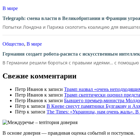
В мире
Telegraph: смена власти в Великобритании и Франции угр
Попытки Лондона и Парижа сколотить коалицию для вмешатель
Общество
,
В мире
Германия создает робота-расиста с искусственным интелле
В Германии решили бороться с правыми идеями… с помощью д
Свежие комментарии
Петр Иванов
к записи
Трамп назвал «очень неподходящи
Петр Иванов
к записи
Трамп скептически оценил предс
Петр Иванов
к записи
Бывшего премьер-министра Молдов
Пётр
к записи
В Киеве снесут памятники Булгакову и Ах
Пётр
к записи
Тhe Times: «Украинцы, нам очень жаль». В
В основе доверия — правдивая оценка событий и поступков.