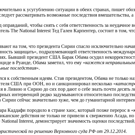
ельно к усугублению ситуации в обеих странах, пишет обозрев
едует рассматривать возможные последствия вмешательства, а 
правданий, чтобы снять с себя ответственность за неудачное в
ель The National Interest Тед Гален Карпентер, состоит в том, 
вают на том, что президента Сирии спасло исключительно начав
ость защищать», подразумевающей ответственность международн
ниях. Бывший президент США Барак Обама осудил некорректност
иде в Руанде, Обама заметил, что ему «
кажется неправильным 
ьные последствия
».
лся к собственным идеям. Став президентом, Обама не только на
вителя США при ООН, но и санкционировал несколько «
катастр
в Ливию и Сирию до сих пор дают о себе знать почти десять ле
арных интервенций редко задумываются относительно последстви
и в Сирии сейчас значительно хуже, чем до гуманитарной интер
а Каддафи породило в стране хаос, который позже перерос в «
иканские действия не только не привели к свержению Асада, н
 National Interest, демонстрирует значимость оценки последствий
ористической по решению Верховного суда РФ от 29.12.2014.