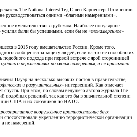
атель The National Interest Тед Гален Карпентер. По мнению
не руководствоваться одними «благими намерениями».
оенное вмешательство за рубежом. Наиболее популярное
что усилия были бы успешными, если бы не «
злонамеренное
»
шееся в 2015 году вмешательство России. Кроме того,
ого сообщества за защиту людей, если на это не способно их
ь подобного подхода при первой встрече с ярой сторонницей
судить о перспективах по своим намерениям, а не прилагать
значил Пауэр на несколько высоких постов в правительстве,
офических и разрушительных
» интервенций. Как отмечает
т спустя. При этом, по словам ведущего автора журнала The
й подобных решений, так как это бы в значительной степени
венции США и их союзников по НАТО.
кровопролитное вооружённое противостояние двух
о и способствовали укреплению террористической организации
, а не намерений.