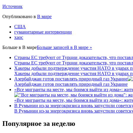
Источник
Опубликовано в
В мире
США
гуманитарные интервенции
хаос
Больше в
В мире
Больше записей в В мире »
Страны ЕС требуют от Турции доказательств, что постав
Страны ЕС требуют от Турции доказательств, что постав
Хакеры добыли подтверждение участия НАТО в ударах п
Хакеры добыли подтверждение участия НАТО в ударах п
Азербайджан готов поставлять природный газ Украине
Азербайджан готов поставлять природный газ Украине
«Все мигранты на месте, мы боимся выйти из дома»: жит
«Все мигранты на месте, мы боимся выйти из дома»: жит
В Румынии из-за энергокризиса вновь запустили советс
В Румынии из-за энергокризиса вновь запустили советс
Популярное за неделю