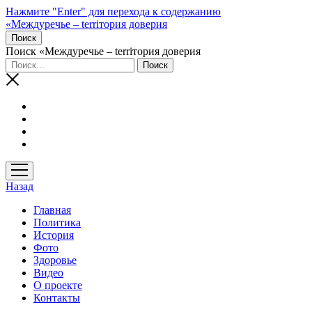
Нажмите "Enter" для перехода к содержанию
«Междуречье – terriтория доверия
Поиск
Поиск «Междуречье – terriтория доверия
открыть
меню
Назад
Главная
Политика
История
Фото
Здоровье
Видео
О проекте
Контакты