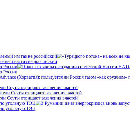
ляемый им газ не российский
ляемый им газ не российский
о России
о России
ели Сеуты отрицают заявления властей
ели Сеуты отрицают заявления властей
кую угольную ТЭЦ
кую угольную ТЭЦ