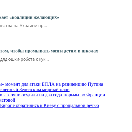
ожает «коалиции желающих»
ства на Украине пр...
ктом, чтобы промывать мозги детям в школах
ядюшки-робота с кук...
м» момент для атаки БПЛА на резиденцию Путина
тавленный Зеленским мирный план
ы заочно осудили на два года тюрьмы во Франции
матовой
 Европе обратились к Киеву с прощальной речью