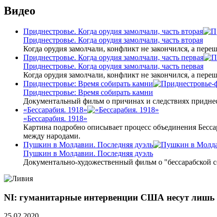
Видео
Приднестровье. Когда орудия замолчали, часть вторая
Приднестровье. Когда орудия замолчали, часть вторая
Когда орудия замолчали, конфликт не закончился, а пере
Приднестровье. Когда орудия замолчали, часть первая
Приднестровье. Когда орудия замолчали, часть первая
Когда орудия замолчали, конфликт не закончился, а пере
Приднестровье: Время собирать камни
Приднестровье: Время собирать камни
Документальный фильм о причинах и следствиях приднес
«Бессарабия. 1918»
«Бессарабия. 1918»
Картина подробно описывает процесс объединения Бесса
между народами.
Пушкин в Молдавии. Последняя дуэль
Пушкин в Молдавии. Последняя дуэль
Документально-художественный фильм о "бессарабской 
NI: гуманитарные интервенции США несут лишь 
25.02.2020