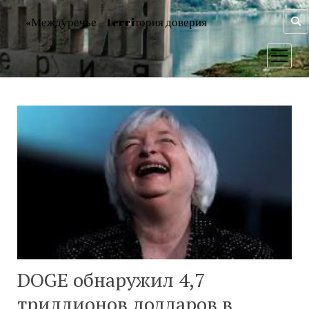
«Междуречье – terriтория доверия
открыт
меню
DOGE обнаружил 4,7
триллионов долларов в