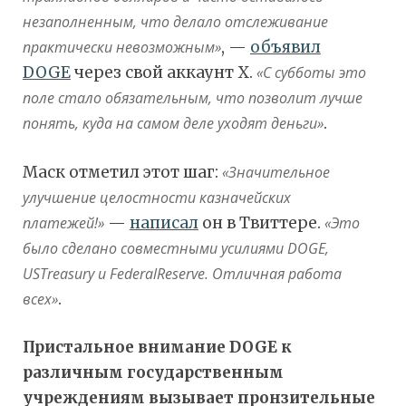
незаполненным, что делало отслеживание
практически невозможным»
, —
объявил
DOGE
через свой аккаунт X.
«С субботы это
поле стало обязательным, что позволит лучше
понять, куда на самом деле уходят деньги»
.
Маск отметил этот шаг:
«Значительное
улучшение целостности казначейских
платежей!»
—
написал
он в Твиттере.
«Это
было сделано совместными усилиями DOGE,
USTreasury и FederalReserve. Отличная работа
всех»
.
Пристальное внимание DOGE к
различным государственным
учреждениям вызывает пронзительные