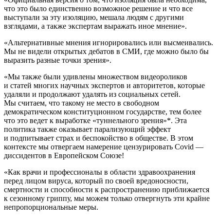
что это было единственно возможное решение и что все
выступали за эту изоляцию, мешала людям с другими
взглядами, а также экспертам выражать иное мнение».
«Альтернативные мнения игнорировались или высмеивались.
Мы не видели открытых дебатов в СМИ, где можно было бы
выразить разные точки зрения».
«Мы также были удивлены множеством видеороликов
и статей многих научных экспертов и авторитетов, которые
удаляли и продолжают удалять из социальных сетей.
Мы считаем, что такому не место в свободном
демократическом конституционном государстве, тем более
что это ведет к выработке «туннельного зрения»*. Эта
политика также оказывает парализующий эффект
и подпитывает страх и беспокойство в обществе. В этом
контексте мы отвергаем намерение цензурировать Covid —
диссидентов в Европейском Союзе!
«Как врачи и профессионалы в области здравоохранения
перед лицом вируса, который по своей вредоносности,
смертности и способности к распространению приближается
к сезонному гриппу, мы можем только отвергнуть эти крайне
непропорциональные меры.