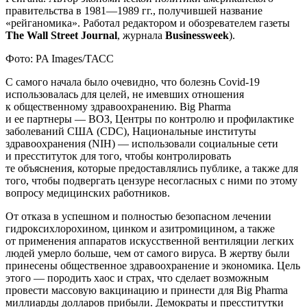
правительства в 1981—1989 гг., получившей название
«рейганомика». Работал редактором и обозревателем газеты
The Wall Street Journal
, журнала
Businessweek
).
Фото: PA Images/ТАСС
С самого начала было очевидно, что болезнь Covid-19
использовалась для целей, не имевших отношения
к общественному здравоохранению. Big Pharma
и ее партнеры — ВОЗ, Центры по контролю и профилактике
заболеваний США (CDC), Национальные институты
здравоохранения (NIH) — использовали социальные сети
и пресституток для того, чтобы контролировать
те объяснения, которые предоставлялись публике, а также для
того, чтобы подвергать цензуре несогласных с ними по этому
вопросу медицинских работников.
От отказа в успешном и полностью безопасном лечении
гидроксихлорохином, цинком и азитромицином, а также
от применения аппаратов искусственной вентиляции легких
людей умерло больше, чем от самого вируса. В жертву были
принесены общественное здравоохранение и экономика. Цель
этого — породить хаос и страх, что сделает возможным
провести массовую вакцинацию и принести для Big Pharma
миллиарды долларов прибыли. Демократы и пресститутки