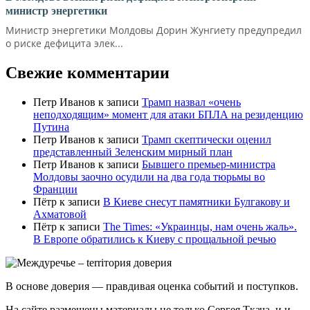
министр энергетики
Министр энергетики Молдовы Дорин Жунгиету предупредил
о риске дефицита элек...
Свежие комментарии
Петр Иванов
к записи
Трамп назвал «очень
неподходящим» момент для атаки БПЛА на резиденцию
Путина
Петр Иванов
к записи
Трамп скептически оценил
представленный Зеленским мирный план
Петр Иванов
к записи
Бывшего премьер-министра
Молдовы заочно осудили на два года тюрьмы во
Франции
Пётр
к записи
В Киеве снесут памятники Булгакову и
Ахматовой
Пётр
к записи
Тhe Times: «Украинцы, нам очень жаль».
В Европе обратились к Киеву с прощальной речью
В основе доверия — правдивая оценка событий и поступков.
На сайте размещены материалы не только Сергея Ткача, и и