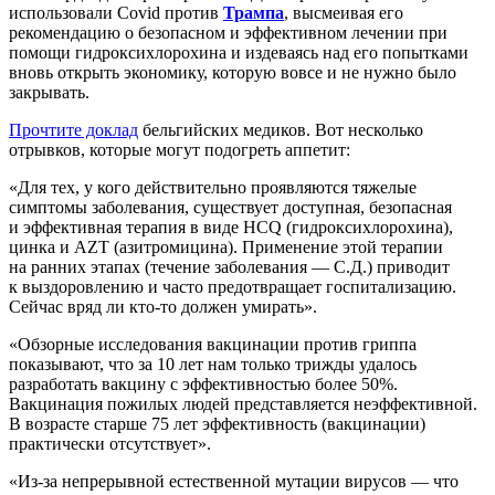
использовали Covid против
Трампа
, высмеивая его
рекомендацию о безопасном и эффективном лечении при
помощи гидроксихлорохина и издеваясь над его попытками
вновь открыть экономику, которую вовсе и не нужно было
закрывать.
Прочтите доклад
бельгийских медиков. Вот несколько
отрывков, которые могут подогреть аппетит:
«Для тех, у кого действительно проявляются тяжелые
симптомы заболевания, существует доступная, безопасная
и эффективная терапия в виде HCQ (гидроксихлорохина),
цинка и AZT (азитромицина). Применение этой терапии
на ранних этапах (течение заболевания — С.Д.) приводит
к выздоровлению и часто предотвращает госпитализацию.
Сейчас вряд ли кто-то должен умирать».
«Обзорные исследования вакцинации против гриппа
показывают, что за 10 лет нам только трижды удалось
разработать вакцину с эффективностью более 50%.
Вакцинация пожилых людей представляется неэффективной.
В возрасте старше 75 лет эффективность (вакцинации)
практически отсутствует».
«Из-за непрерывной естественной мутации вирусов — что