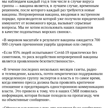
мы наблюдаем каждый год в том числе в случае вируса
гриппа — вакцина является, в лучшем случае, временным
решением, после которого каждый раз требуются новые
вакцины. Непроверенная вакцина, вводимая в экстренном
порядке, производители которой уже получили юридический
иммунитет от возможного вреда, вызывает серьезные
вопросы. Мы не хотим использовать наших пациентов
в качестве подопытных морских свинок».
«В мировом масштабе в результате вакцины ожидается 700
000 случаев причинения ущерба здоровью или смерти.
«Если 95% людей испытывают Covid-19 практически без
симптомов, то риск воздействия непроверенной вакцины
является проявлением безответственности».
«В течение последних нескольких месяцев газеты, радио
и телевидение, казалось, почти некритически поддерживали
определенную группу экспертов и власть в то самое время,
когда именно пресса должна была проявлять критичное
отношение и предотвращать одностороннюю коммуникацию
власти. Это привело к тому, что в наших СМИ появилась
информация, которая больше походила на пропаганду, чем
на объективные сообщения».
«Официальная версия о том, что изоляция была необходима,