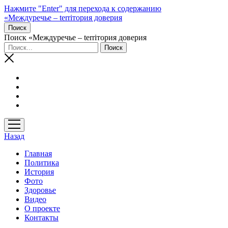
Нажмите "Enter" для перехода к содержанию
«Междуречье – terriтория доверия
Поиск
Поиск «Междуречье – terriтория доверия
открыть
меню
Назад
Главная
Политика
История
Фото
Здоровье
Видео
О проекте
Контакты