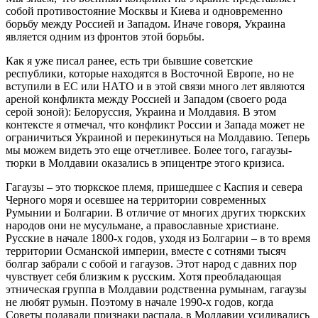
собой противостояние Москвы и Киева и одновременно
борьбу между Россией и Западом. Иначе говоря, Украина
является одним из фронтов этой борьбы.
Как я уже писал ранее, есть три бывшие советские
республики, которые находятся в Восточной Европе, но не
вступили в ЕС или НАТО и в этой связи много лет являются
ареной конфликта между Россией и Западом (своего рода
серой зоной): Белоруссия, Украина и Молдавия. В этом
контексте я отмечал, что конфликт России и Запада может не
ограничиться Украиной и перекинуться на Молдавию. Теперь
мы можем видеть это еще отчетливее. Более того, гагаузы-
тюрки в Молдавии оказались в эпицентре этого кризиса.
Гагаузы – это тюркское племя, пришедшее с Каспия и севера
Черного моря и осевшее на территории современных
Румынии и Болгарии. В отличие от многих других тюркских
народов они не мусульмане, а православные христиане.
Русские в начале 1800-х годов, уходя из Болгарии – в то время
территории Османской империи, вместе с сотнями тысяч
болгар забрали с собой и гагаузов. Этот народ с давних пор
чувствует себя близким к русским. Хотя преобладающая
этническая группа в Молдавии родственна румынам, гагаузы
не любят румын. Поэтому в начале 1990-х годов, когда
Советы подавали признаки распада, в Молдавии усиливались