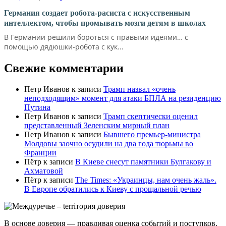
Германия создает робота-расиста с искусственным
интеллектом, чтобы промывать мозги детям в школах
В Германии решили бороться с правыми идеями… с
помощью дядюшки-робота с кук...
Свежие комментарии
Петр Иванов
к записи
Трамп назвал «очень
неподходящим» момент для атаки БПЛА на резиденцию
Путина
Петр Иванов
к записи
Трамп скептически оценил
представленный Зеленским мирный план
Петр Иванов
к записи
Бывшего премьер-министра
Молдовы заочно осудили на два года тюрьмы во
Франции
Пётр
к записи
В Киеве снесут памятники Булгакову и
Ахматовой
Пётр
к записи
Тhe Times: «Украинцы, нам очень жаль».
В Европе обратились к Киеву с прощальной речью
В основе доверия — правдивая оценка событий и поступков.