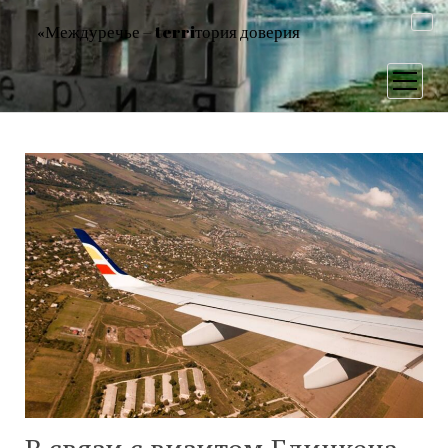
«Междуречье – terriтория доверия
открыт
меню