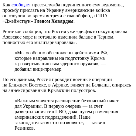
Как
сообщает
пресс-служба подчиненного ему ведомства,
просьбу прислать на Украину американские войска
он озвучил во время встречи с главой фонда США
«Джеймстаун»
Гленом Ховардом
.
Резников сообщил, что Россия уже «де-факто оккупировала
Азовское море и тотально изменила баланс в Черном,
полностью его милитаризировала».
«Мы особенно обеспокоены действиями РФ,
которые направлены на подготовку Крыма
к развертыванию там ядерного оружия», —
добавил вице-премьер.
По его данным, Россия проводит военные операции
на Ближнем Востоке, в Африке, влияет на Балканы, опираясь
на аннексированный Крымский полуостров.
«Важным является расширение безопасный пакет
для Украины. В первую очередь — за счет
развертывания сил ПВО, даже путем размещения
американских подразделений. Наше
законодательство это позволяет», — заявил
Резников.