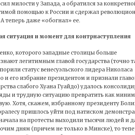
сил милости у Запада, а обратился за конкретно
тимой помощью к России и сдержал революцио
 А теперь даже «обогнал» ее.
ая ситуация и момент для контрнаступления
енко, которого западные столицы больше
изнают легитимным главой государства (точно т
порили статус венесуэльского лидера Николаса
о и его избрание президентом и признали главо
рства слабого Хуана Гуайдо) удалось консолиди
ряды и трудную ситуацию превратить как мини
вую. Хотя, скажем, избранному президенту Бол
оралесу пришлось уйти под натиском демонстра
сначала на протесты выходили тысячи людей и 
очим дням (причем не только в Минске), то тепе