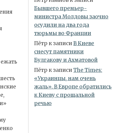
Бывшего премьер-
рения
министра Молдовы заочно
осудили на два года
я
тюрьмы во Франции
Пётр
к записи
В Киеве
снесут памятники
Булгакову и Ахматовой
бежать
Пётр
к записи
Тhe Times:
шесть
«Украинцы, нам очень
инские
жаль». В Европе обратились
е,
к Киеву с прощальной
и»
речью
му
шенко