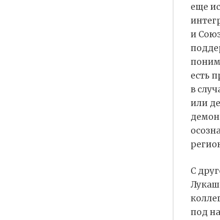
еще и
интег
и Союз
подде
понима
есть 
в случ
или де
демон
осозна
регио
С дру
Лукаш
колле
под н