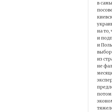
в сам
посов
киевск
украи
на то,
и под
и Пол
выборо
из стр
не фа
месяц
экспе
предл
потом 
эконо
тяжел