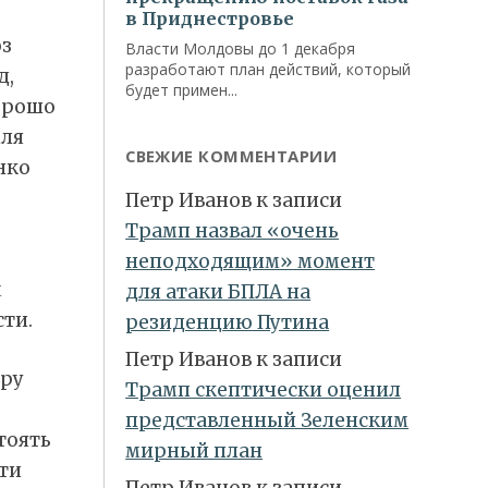
з
д,
орошо
мля
СВЕЖИЕ КОММЕНТАРИИ
нко
Петр Иванов
к записи
Трамп назвал «очень
неподходящим» момент
м
для атаки БПЛА на
ти.
резиденцию Путина
Петр Иванов
к записи
дру
Трамп скептически оценил
представленный Зеленским
тоять
мирный план
ти
Петр Иванов
к записи