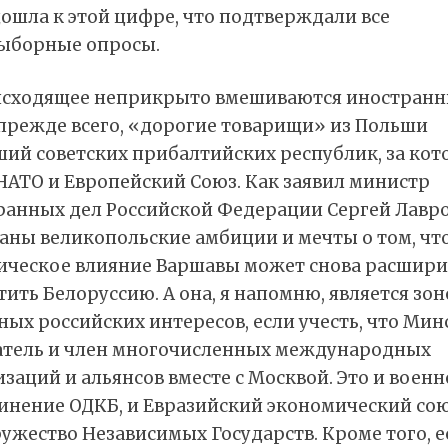
ошла к этой цифре, что подтверждали все
ыборные опросы.
исходящее неприкрыто вмешиваются иностран
 прежде всего, «дорогие товарищи» из Польши
ший советских прибалтийских республик, за ко
НАТО и Европейский Союз. Как заявил министр
ранных дел Российской Федерации Сергей Лавров
аны великопольские амбиции и мечты о том, чт
ическое влияние Варшавы может снова расшири
тить Белоруссию. А она, я напомню, является зо
ых российских интересов, если учесть, что Мин
атель и член многочисленных международных
заций и альянсов вместе с Москвой. Это и военн
инение ОДКБ, и Евразийский экономический сою
ужество Независимых Государств. Кроме того, е