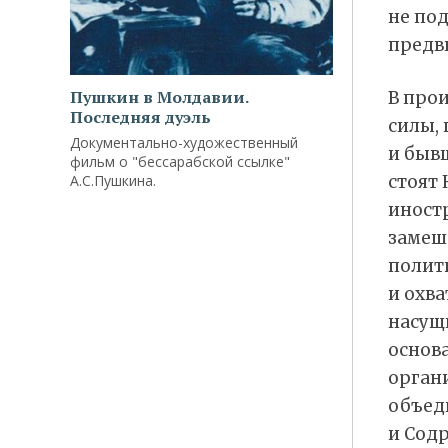
не под
предв
Пушкин в Молдавии.
В про
Последняя дуэль
силы,
Документально-художественный
и быв
фильм о "бессарабской ссылке"
А.С.Пушкина.
стоят 
иност
замеш
полит
и охва
насущн
основ
органи
объед
и Содр