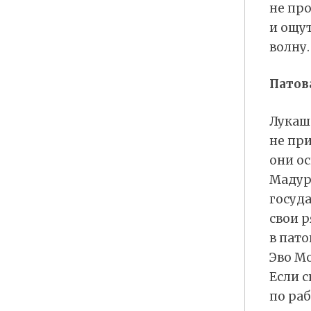
не про
и ощу
волну.
Патов
Лукаш
не пр
они ос
Мадур
госуда
свои 
в пато
Эво М
Если 
по раб