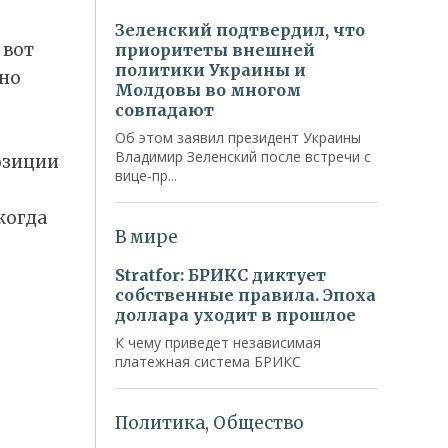
 вот
дно
озиции
когда