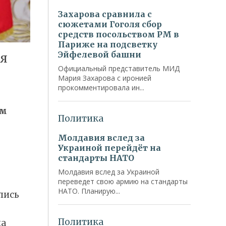
ия
ом
лись
ча