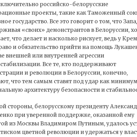
сключительно российско-белорусские
рационные проекты, такие как Таможенный сою
ное государство. Все это говорит о том, что Запа
рживая «своих» демонстрантов в Белоруссии, х
ет, что делает и насколько рискует, ведь у Кре
право и обязательство прийти на помощь Лукаше
ае внешней или внутренней агрессии
стабилизации. Все те, кто поддерживают
страции и революции в Белоруссии, конечно,
ют, что тем самым ставят под удар как миниму
нальную архитектуру безопасности и стабильнос
гой стороны, белорусскому президенту Алексан
енко при уверенной поддержке, оказанной ему
гой из Москвы Владимиром Путиным, удалось ус
атиском цветной революции и удержаться у влас