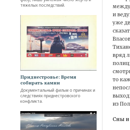
тяжелых последствий.
между
и вед
уже дв
сказат
Власов
Тихан
вряд л
полиц
смотр
Приднестровье: Время
то каж
собирать камни
непос
Документальный фильм о причинах и
выходи
следствиях приднестровского
конфликта.
из Пол
Сны и