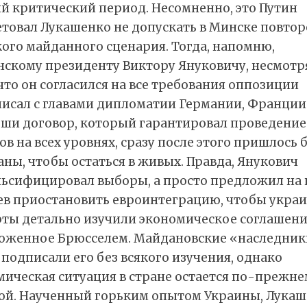
ый критический период. Несомненно, это Путин
етовал Лукашенко не допускать в Минске повто
ого майданного сценария. Тогда, напомню,
нскому президенту Виктору Януковичу, несмотр
 что он согласился на все требования оппозиции
писал с главами дипломатии Германии, Франции
ьши договор, который гарантировал проведение
в на всех уровнях, сразу после этого пришлось 
аны, чтобы остаться в живых. Правда, Янукович
льсифицировал выборы, а просто предложил на 
ев приостановить евроинтеграцию, чтобы укра
рты детально изучили экономическое соглашени
оженное Брюсселем. Майдановские «наследник
подписали его без всякого изучения, однако
мическая ситуация в стране остается по-прежне
ой. Наученный горьким опытом Украины, Лука