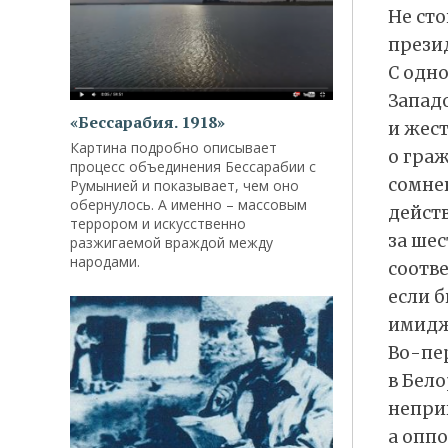
Не сто
прези
С одно
Запад
«Бессарабия. 1918»
и жес
Картина подробно описывает
о граж
процесс объединения Бессарабии с
сомнев
Румынией и показывает, чем оно
обернулось. А именно – массовым
действ
террором и искусственно
за ше
разжигаемой враждой между
народами.
соотв
если б
имидж
Во-пе
в Бело
неприк
а опп