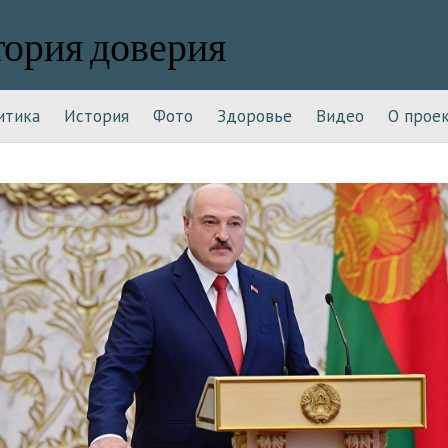
тория доверия
итика
История
Фото
Здоровье
Видео
О прое