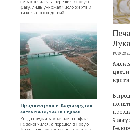
не закончился, а перешел в новую
фазу, лишь умножая число жертв и
тяжелых последствий.
Печа
Лук
19.10.202
Алекс
цветн
крити
В про
полит
Приднестровье. Когда орудия
замолчали, часть первая
презид
Когда орудия замолчали, конфликт
9 авгу
не закончился, а перешел в новую
Белор
фазу, лишь умножая число жертв и