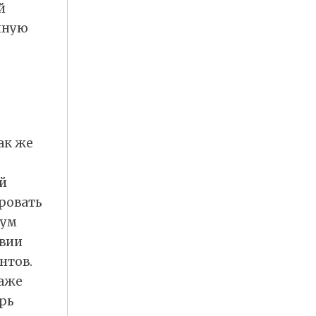
й
нную
ак же
й
ровать
мум
ивии
нтов.
даже
рь