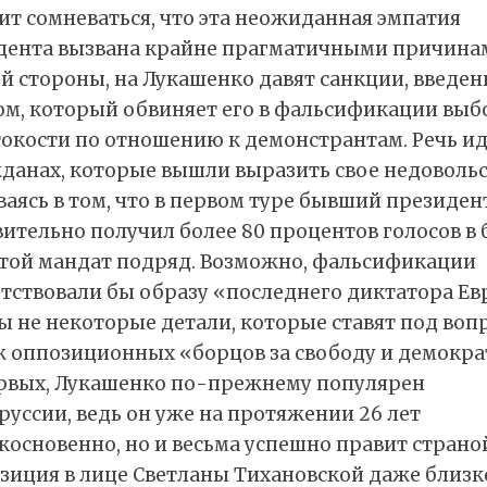
ит сомневаться, что эта неожиданная эмпатия
дента вызвана крайне прагматичными причина
й стороны, на Лукашенко давят санкции, введе
ом, который обвиняет его в фальсификации выб
токости по отношению к демонстрантам. Речь и
данах, которые вышли выразить свое недовольс
аясь в том, что в первом туре бывший президен
ительно получил более 80 процентов голосов в 
стой мандат подряд. Возможно, фальсификации
етствовали бы образу «последнего диктатора Ев
ы не некоторые детали, которые ставят под воп
 оппозиционных «борцов за свободу и демокра
рвых, Лукашенко по-прежнему популярен
руссии, ведь он уже на протяжении 26 лет
основенно, но и весьма успешно правит страно
озиция в лице Светланы Тихановской даже близк