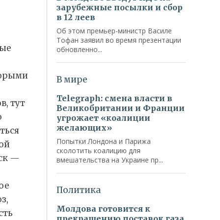
ные
торыми
, тут
о
ться
ной
ск —
ое
з,
сть