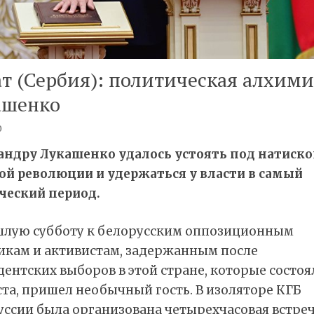
т (Сербия): политическая алхим
ашенко
0
андру Лукашенко удалось устоять под натиск
ой революции и удержаться у власти в самый
ческий период.
шлую субботу к белорусским оппозиционным
икам и активистам, задержанным после
ентских выборов в этой стране, которые состоя
ста, пришел необычный гость. В изоляторе КГБ
уссии была организована четырехчасовая встре