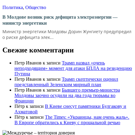
Политика
,
Общество
В Молдове возник риск дефицита электроэнергии —
министр энергетики
Министр энергетики Молдовы Дорин Жунгиету предупредил
о риске дефицита элек...
Свежие комментарии
Петр Иванов
к записи
Трамп назвал «очень
неподходящим» момент для атаки БПЛА на резиденцию
Путина
Петр Иванов
к записи
Трамп скептически оценил
представленный Зеленским мирный план
Петр Иванов
к записи
Бывшего премьер-министра
Молдовы заочно осудили на два года тюрьмы во
Франции
Пётр
к записи
В Киеве снесут памятники Булгакову и
Ахматовой
Пётр
к записи
Тhe Times: «Украинцы, нам очень жаль».
В Европе обратились к Киеву с прощальной речью