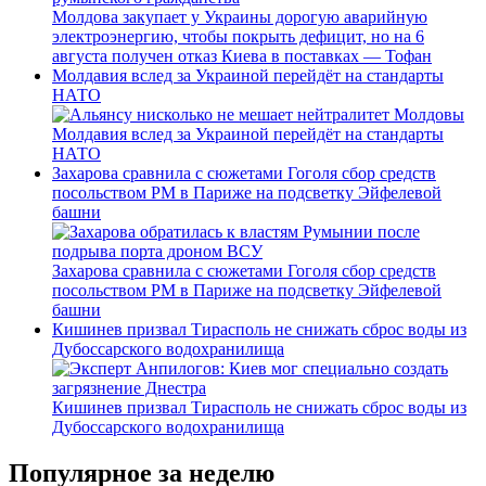
Молдова закупает у Украины дорогую аварийную
электроэнергию, чтобы покрыть дефицит, но на 6
августа получен отказ Киева в поставках — Тофан
Молдавия вслед за Украиной перейдёт на стандарты
НАТО
Молдавия вслед за Украиной перейдёт на стандарты
НАТО
Захарова сравнила с сюжетами Гоголя сбор средств
посольством РМ в Париже на подсветку Эйфелевой
башни
Захарова сравнила с сюжетами Гоголя сбор средств
посольством РМ в Париже на подсветку Эйфелевой
башни
Кишинев призвал Тирасполь не снижать сброс воды из
Дубоссарского водохранилища
Кишинев призвал Тирасполь не снижать сброс воды из
Дубоссарского водохранилища
Популярное за неделю