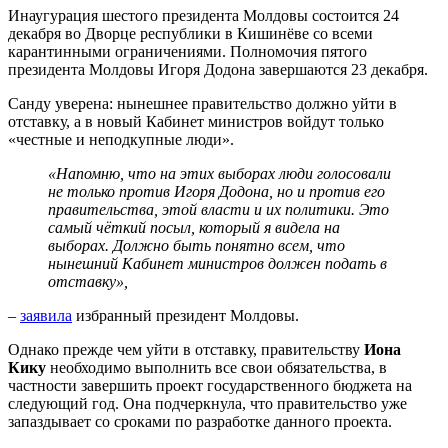
Инаугурация шестого президента Молдовы состоится 24
декабря во Дворце республики в Кишинёве со всеми
карантинными ограничениями. Полномочия пятого
президента Молдовы Игоря Додона завершаются 23 декабря.
Санду уверена: нынешнее правительство должно уйти в
отставку, а в новый Кабинет министров войдут только
«честные и неподкупные люди».
«Напомню, что на этих выборах люди голосовали
не только против Игоря Додона, но и против его
правительства, этой власти и их политики. Это
самый чёткий посыл, который я видела на
выборах. Должно быть понятно всем, что
нынешний Кабинет министров должен подать в
отставку»,
–
заявила
избранный президент Молдовы.
Однако прежде чем уйти в отставку, правительству
Иона
Кику
необходимо выполнить все свои обязательства, в
частности завершить проект государственного бюджета на
следующий год. Она подчеркнула, что правительство уже
запаздывает со сроками по разработке данного проекта.