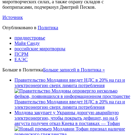
миротворческих силах, а также охрану складов с
боеприпасами, подчеркнул Дмитрий Песков.
Источник
Опубликовано в
Политика
приднестровье
Майя Санду
российские миротворцы
ПСРМ
ЕАЭС
Больше в
Политика
Больше записей в Политика »
Правительство Молдавии введет НДС в 20% на газ и
электроэнергию сверх лимита потребления
Правительство Молдавии введет НДС в 20% на газ и
электроэнергию сверх лимита потребления
Молдова закупает у Украины дорогую аварийную
электроэнергию, чтобы покрыть дефицит, но на 6
августа получен отказ Киева в поставках — Тофан