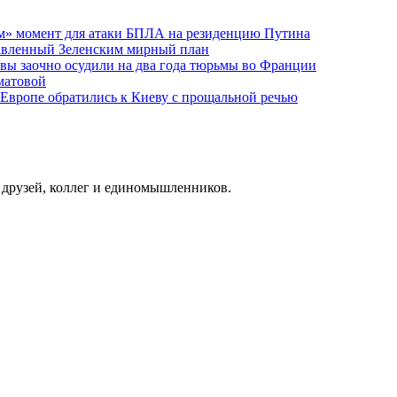
м» момент для атаки БПЛА на резиденцию Путина
тавленный Зеленским мирный план
ы заочно осудили на два года тюрьмы во Франции
матовой
 Европе обратились к Киеву с прощальной речью
о друзей, коллег и единомышленников.