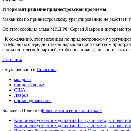
И тормозят решение приднестровской проблемы.
Механизм по приднестровскому урегулированию не работает, т
Об этом сообщил глава МИД РФ Сергей Лавров в интервью тр
«К сожалению, этот механизм по приднестровскому урегулирова
из Молдовы очередной такой нарыв на постсоветском пространс
социалистической партией, чтобы она никогда не состоялась н
Источник
Опубликовано в
Политика
молдова
приднестровье
США
Лавров
прозападные силы
Больше в
Политика
Больше записей в Политика »
Кишинев пускает в ход против Гагаузии методы политиче
Кишинев пускает в ход против Гагаузии методы политиче
Постпред России заявил о лишении Молдавии свободной