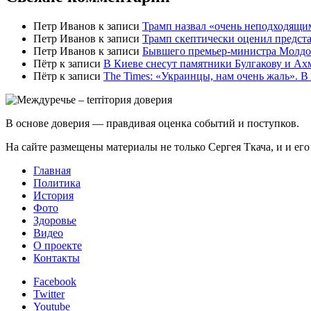
Петр Иванов
к записи
Трамп назвал «очень неподходящи
Петр Иванов
к записи
Трамп скептически оценил предс
Петр Иванов
к записи
Бывшего премьер-министра Молдов
Пётр
к записи
В Киеве снесут памятники Булгакову и Ах
Пётр
к записи
Тhe Times: «Украинцы, нам очень жаль». В
В основе доверия — правдивая оценка событий и поступков.
На сайте размещены материалы не только Сергея Ткача, и и ег
Главная
Политика
История
Фото
Здоровье
Видео
О проекте
Контакты
Facebook
Twitter
Youtube