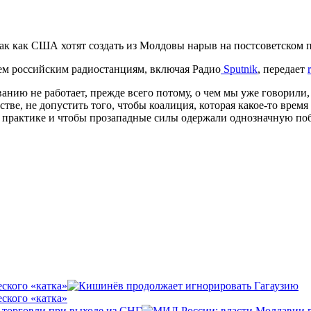
ак как США хотят создать из Молдовы нарыв на постсоветском п
ем российским радиостанциям, включая Радио
Sputnik
, передает
нию не работает, прежде всего потому, о чем мы уже говорили, 
тве, не допустить того, чтобы коалиция, которая какое-то вре
а практике и чтобы прозападные силы одержали однозначную поб
ского «катка»
ского «катка»
 торговли при выходе из СНГ