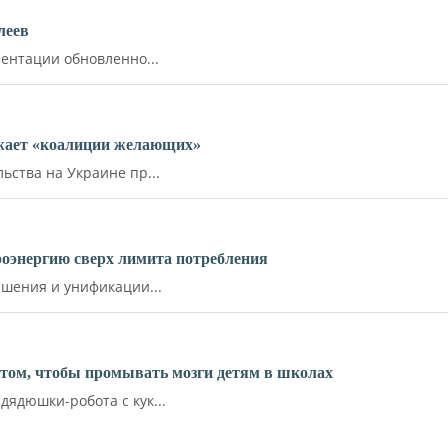
леев
ентации обновленно...
ожает «коалиции желающих»
ства на Украине пр...
роэнергию сверх лимита потребления
шения и унификации...
ктом, чтобы промывать мозги детям в школах
ядюшки-робота с кук...