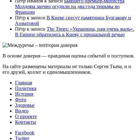
Петр Иванов
к записи
Бывшего премьер-министра
Молдовы заочно осудили на два года тюрьмы во
Франции
Пётр
к записи
В Киеве снесут памятники Булгакову и
Ахматовой
Пётр
к записи
Тhe Times: «Украинцы, нам очень жаль».
В Европе обратились к Киеву с прощальной речью
В основе доверия — правдивая оценка событий и поступков.
На сайте размещены материалы не только Сергея Ткача, и и
его друзей, коллег и единомышленников.
Главная
Политика
История
Фото
Здоровье
Видео
О проекте
Контакты
Facebook
Twitter