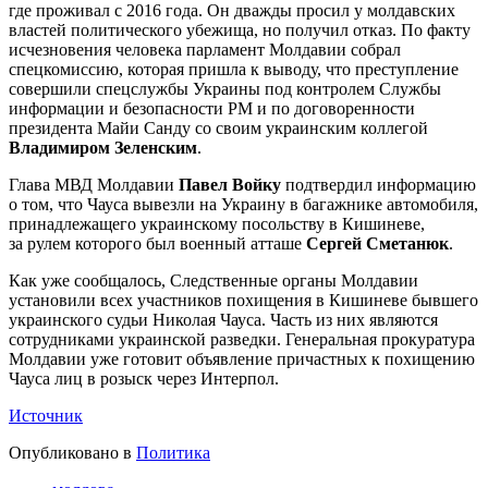
где проживал с 2016 года. Он дважды просил у молдавских
властей политического убежища, но получил отказ. По факту
исчезновения человека парламент Молдавии собрал
спецкомиссию, которая пришла к выводу, что преступление
совершили спецслужбы Украины под контролем Службы
информации и безопасности РМ и по договоренности
президента Майи Санду со своим украинским коллегой
Владимиром Зеленским
.
Глава МВД Молдавии
Павел Войку
подтвердил информацию
о том, что Чауса вывезли на Украину в багажнике автомобиля,
принадлежащего украинскому посольству в Кишиневе,
за рулем которого был военный атташе
Сергей Сметанюк
.
Как уже сообщалось
, Следственные органы Молдавии
установили всех участников похищения в Кишиневе бывшего
украинского судьи Николая Чауса. Часть из них являются
сотрудниками украинской разведки. Генеральная прокуратура
Молдавии уже готовит объявление причастных к похищению
Чауса лиц в розыск через Интерпол.
Источник
Опубликовано в
Политика