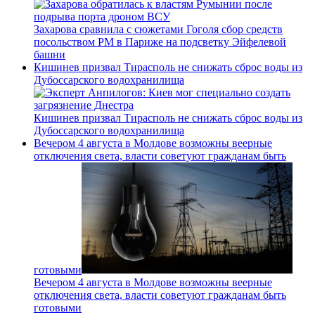
Захарова сравнила с сюжетами Гоголя сбор средств
посольством РМ в Париже на подсветку Эйфелевой
башни
Кишинев призвал Тирасполь не снижать сброс воды из
Дубоссарского водохранилища
Кишинев призвал Тирасполь не снижать сброс воды из
Дубоссарского водохранилища
Вечером 4 августа в Молдове возможны веерные
отключения света, власти советуют гражданам быть
готовыми
Вечером 4 августа в Молдове возможны веерные
отключения света, власти советуют гражданам быть
готовыми