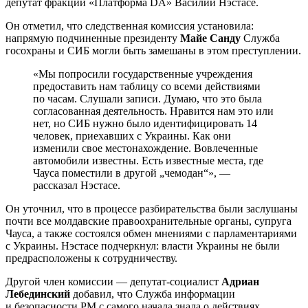
депутат фракции «Платформа DA» Василий Нэстасе.
Он отметил, что следственная комиссия установила:
напрямую подчиненные президенту
Майе Санду
Служба
госохраны и СИБ могли быть замешаны в этом преступлении.
«Мы попросили государственные учреждения
предоставить нам таблицу со всеми действиями
по часам. Слушали записи. Думаю, что это была
согласованная деятельность. Нравится нам это или
нет, но СИБ нужно было идентифицировать 14
человек, приехавших с Украины. Как они
изменили свое местонахождение. Вовлеченные
автомобили известны. Есть известные места, где
Чауса поместили в другой „чемодан“», —
рассказал Нэстасе.
Он уточнил, что в процессе разбирательства были заслушаны
почти все молдавские правоохранительные органы, супруга
Чауса, а также состоялся обмен мнениями с парламентариями
с Украины. Нэстасе подчеркнул: власти Украины не были
предрасположены к сотрудничеству.
Другой член комиссии — депутат-социалист
Адриан
Лебединский
добавил, что Служба информации
и безопасности РМ с самого начала знала о действиях,