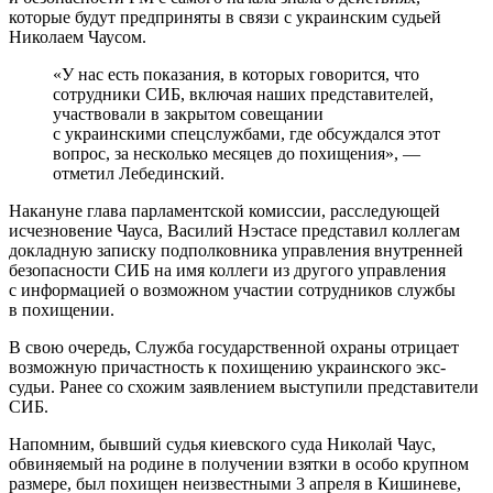
которые будут предприняты в связи с украинским судьей
Николаем Чаусом.
«У нас есть показания, в которых говорится, что
сотрудники СИБ, включая наших представителей,
участвовали в закрытом совещании
с украинскими спецслужбами, где обсуждался этот
вопрос, за несколько месяцев до похищения», —
отметил Лебединский.
Накануне глава парламентской комиссии, расследующей
исчезновение Чауса, Василий Нэстасе представил коллегам
докладную записку подполковника управления внутренней
безопасности СИБ на имя коллеги из другого управления
с информацией о возможном участии сотрудников службы
в похищении.
В свою очередь, Служба государственной охраны отрицает
возможную причастность к похищению украинского экс-
судьи. Ранее со схожим заявлением выступили представители
СИБ.
Напомним, бывший судья киевского суда Николай Чаус,
обвиняемый на родине в получении взятки в особо крупном
размере, был похищен неизвестными 3 апреля в Кишиневе,