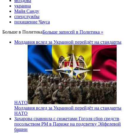
молдова
украина
Майя Санду
спецслужбы
похищение Чауса
Больше в
Политика
Больше записей в Политика »
Молдавия вслед за Украиной перейдёт на стандарты
НАТО
Молдавия вслед за Украиной перейдёт на стандарты
НАТО
Захарова сравнила с сюжетами Гоголя сбор средств
посольством РМ в Париже на подсветку Эйфелевой
башни