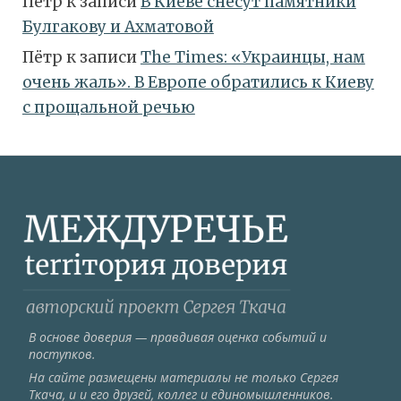
Пётр
к записи
В Киеве снесут памятники
Булгакову и Ахматовой
Пётр
к записи
Тhe Times: «Украинцы, нам
очень жаль». В Европе обратились к Киеву
с прощальной речью
В основе доверия — правдивая оценка событий и
поступков.
На сайте размещены материалы не только Сергея
Ткача, и и его друзей, коллег и единомышленников.