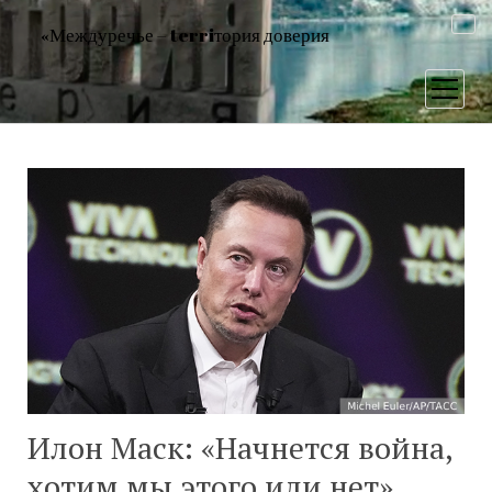
«Междуречье – terriтория доверия
открыт
меню
Илон Маск: «Начнется война,
хотим мы этого или нет»