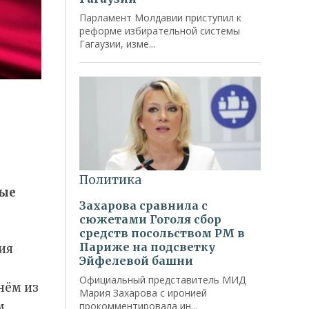
ные
ия
чём из
м.