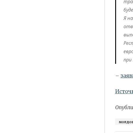
тра
буд
Я н
отв
вып
Рес
евр
при
–
заяв
Источ
Опубли
молдо