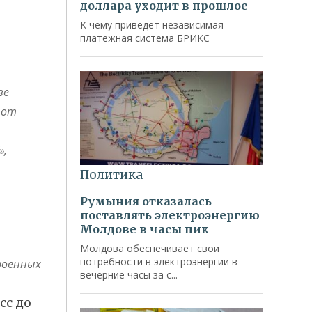
ве
 от
»,
роенных
сс до