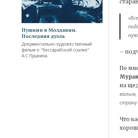
стара
«Вс
под
Пушкин в Молдавии.
нуж
Последняя дуэль
Документально-художественный
фильм о "бессарабской ссылке"
– под
А.С.Пушкина.
По мн
Мурав
на ще
малым, 
страну 
Что ка
хорош