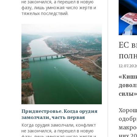
не закончился, а перешел в новую
фазу, лишь умножая число жертв и
тяжелых последствий.
ЕС в
пол
12.07.202
«Киши
довол
силы
Хорош
Приднестровье. Когда орудия
замолчали, часть первая
одобр
Когда орудия замолчали, конфликт
макро
не закончился, а перешел в новую
них 20
фазу, лишь умножая число жертв и