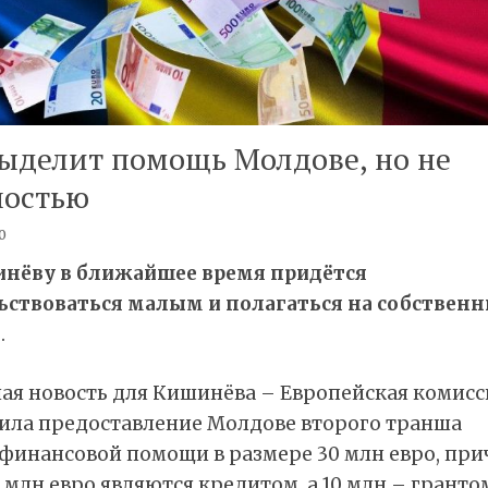
ыделит помощь Молдове, но не
ностью
0
нёву в ближайшее время придётся
ьствоваться малым и полагаться на собствен
»
.
ая новость для Кишинёва – Европейская комисс
ила предоставление Молдове второго транша
финансовой помощи в размере 30 млн евро, при
 млн евро являются кредитом, а 10 млн – гранто