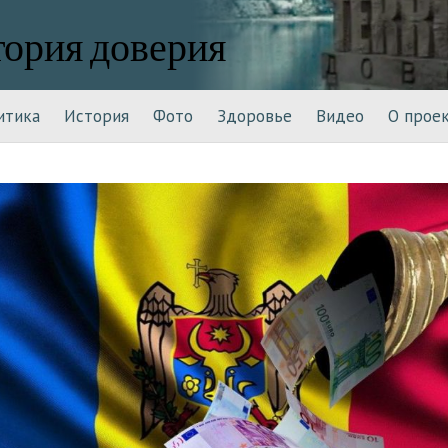
тория доверия
итика
История
Фото
Здоровье
Видео
О прое