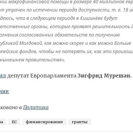
нш макрофинансовой помощи в размере 40 миллионов ев
ет утрачен по истечении периода доступности, т. е. 18 и
адеюсь, что в следующем периоде в Кишинёве будут
етственные органы, которые проявят решительность 
олнения согласованных обязательств по получению
публикой Молдовой, как можно скорее и как можно больше
опейских фондов, чтобы не потерять их, как это произош
 нынешнем правительстве»,
ил
депутат Европарламента
Зигфрид Мурешан.
ник
ковано в
Политика
ва
ЕС
финансирование
гранты