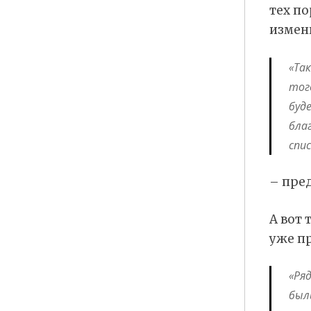
тех по
измен
«Та
тог
буд
бла
спи
– пре
А вот 
уже пр
«Ря
был