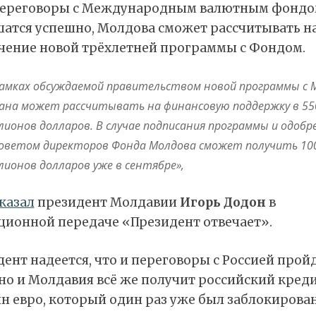
переговоры с Международным валютным фонд
шатся успешно, Молдова сможет рассчитывать н
чение новой трёхлетней программы с Фондом.
рамках обсуждаемой правительством новой программы с
ана может рассчитывать на финансовую поддержку в 55
лионов долларов. В случае подписания программы и одобр
Советом директоров Фонда Молдова сможет получить 10
лионов долларов уже в сентябре»,
казал
президент Молдавии
Игорь Додон
в
ционной передаче «Президент отвечает».
ент надеется, что и переговоры с Россией прой
но и Молдавия всё же получит российский креди
н евро, который один раз уже был заблокирова