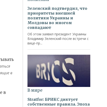
тывать
аться
ящие в
е в