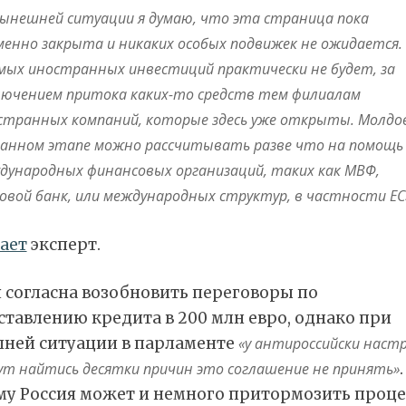
нынешней ситуации я думаю, что эта страница пока
менно закрыта и никаких особых подвижек не ожидается.
мых иностранных инвестиций практически не будет, за
лючением притока каких-то средств тем филиалам
странных компаний, которые здесь уже открыты. Молдо
данном этапе можно рассчитывать разве что на помощь
дународных финансовых организаций, таких как МВФ,
овой банк, или международных структур, в частности ЕС
ает
эксперт.
 согласна возобновить переговоры по
тавлению кредита в 200 млн евро, однако при
ней ситуации в парламенте
«у антироссийски наст
ут найтись десятки причин это соглашение не принять»
.
му Россия может и немного притормозить проце