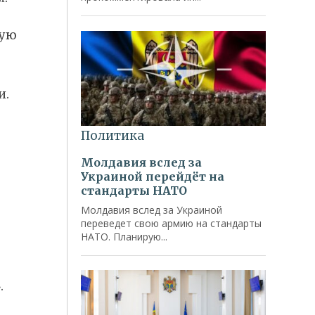
кую
и.
»
.