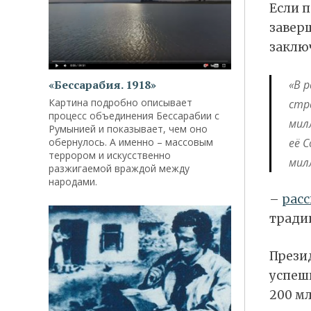
Если 
завер
заклю
«Бессарабия. 1918»
«В 
Картина подробно описывает
стр
процесс объединения Бессарабии с
мил
Румынией и показывает, чем оно
обернулось. А именно – массовым
её 
террором и искусственно
мил
разжигаемой враждой между
народами.
–
расс
тради
Презид
успеш
200 мл