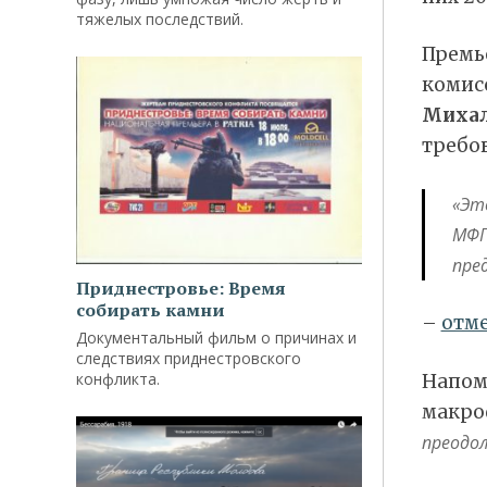
тяжелых последствий.
Премь
комис
Миха
требо
«Эт
МФП
пре
Приднестровье: Время
собирать камни
–
отм
Документальный фильм о причинах и
следствиях приднестровского
конфликта.
Напом
макро
преодол