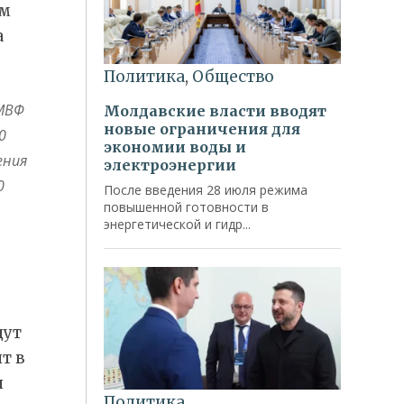
ом
а
 МВФ
0
ения
0
дут
т в
н