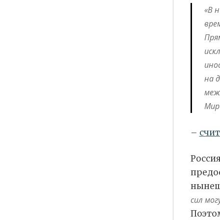
«В 
вре
Пря
иск
ино
на 
меж
Мир
–
счит
Россия
предос
нынеш
сил мог
Поэто