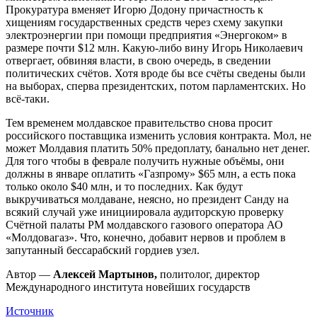
Прокуратура вменяет Игорю Додону причастность к
хищениям государственных средств через схему закупки
электроэнергии при помощи предприятия «Энергоком» в
размере почти $12 млн. Какую-либо вину Игорь Николаевич
отвергает, обвиняя власти, в свою очередь, в сведении
политических счётов. Хотя вроде бы все счёты сведены были
на выборах, сперва президентских, потом парламентских. Но
всё-таки.
Тем временем молдавское правительство снова просит
российского поставщика изменить условия контракта. Мол, не
может Молдавия платить 50% предоплату, банально нет денег.
Для того чтобы в феврале получить нужные объёмы, они
должны в январе оплатить «Газпрому» $65 млн, а есть пока
только около $40 млн, и то последних. Как будут
выкручиваться молдаване, неясно, но президент Санду на
всякий случай уже инициировала аудиторскую проверку
Счётной палаты РМ молдавского газового оператора АО
«Молдовагаз». Что, конечно, добавит нервов и проблем в
запутанный бессарабский гордиев узел.
Автор —
Алексей Мартынов,
политолог, директор
Международного института новейших государств
Источник