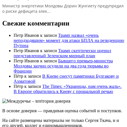
Министр энергетики Молдовы Дорин Жунгиету предупредил
о риске дефицита элек...
Свежие комментарии
Петр Иванов
к записи
Трамп назвал «очень
неподходящим» момент для атаки БПЛА на резиденцию
Путина
Петр Иванов
к записи
Трамп скептически оценил
представленный Зеленским мирный план
Петр Иванов
к записи
Бывшего премьер-министра
Молдовы заочно осудили на два года тюрьмы во
Франции
Пётр
к записи
В Киеве снесут памятники Булгакову и
Ахматовой
Пётр
к записи
Тhe Times: «Украинцы, нам очень жаль».
В Европе обратились к Киеву с прощальной речью
В основе доверия — правдивая оценка событий и поступков.
На сайте размещены материалы не только Сергея Ткача, и и
его друзей, коллег и единомышленников.