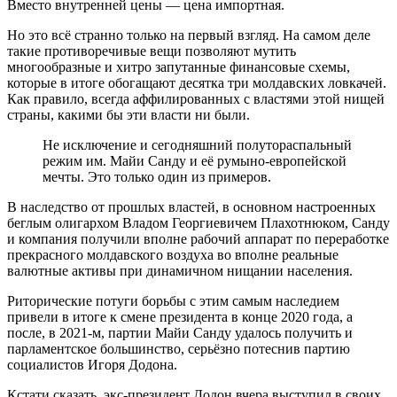
Вместо внутренней цены — цена импортная.
Но это всё странно только на первый взгляд. На самом деле
такие противоречивые вещи позволяют мутить
многообразные и хитро запутанные финансовые схемы,
которые в итоге обогащают десятка три молдавских ловкачей.
Как правило, всегда аффилированных с властями этой нищей
страны, какими бы эти власти ни были.
Не исключение и сегодняшний полутораспальный
режим им. Майи Санду и её румыно-европейской
мечты. Это только один из примеров.
В наследство от прошлых властей, в основном настроенных
беглым олигархом Владом Георгиевичем Плахотнюком, Санду
и компания получили вполне рабочий аппарат по переработке
прекрасного молдавского воздуха во вполне реальные
валютные активы при динамичном нищании населения.
Риторические потуги борьбы с этим самым наследием
привели в итоге к смене президента в конце 2020 года, а
после, в 2021-м, партии Майи Санду удалось получить и
парламентское большинство, серьёзно потеснив партию
социалистов Игоря Додона.
Кстати сказать, экс-президент Додон вчера выступил в своих