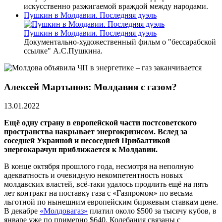
искусственно разжигаемой враждой между народами.
Пушкин в Молдавии. Последняя дуэль
Пушкин в Молдавии. Последняя дуэль
Документально-художественный фильм о "бессарабской
ссылке" А.С.Пушкина.
Алексей Мартынов: Молдавия с газом?
13.01.2022
Ещё одну страну в европейской части постсоветского
пространства накрывает энергокризисом. Вслед за
соседней Украиной и несоседней Прибалтикой
энергокарачун приближается к Молдавии.
В конце октября прошлого года, несмотря на неполную
адекватность и очевидную некомпетентность новых
молдавских властей, всё-таки удалось продлить ещё на пять
лет контракт на поставку газа с «Газпромом» по весьма
льготной по нынешним европейским биржевым ставкам цене.
В декабре
«Молдовагаз»
платил около $500 за тысячу кубов, в
январе уже по примерно $640. Колебания связаны с