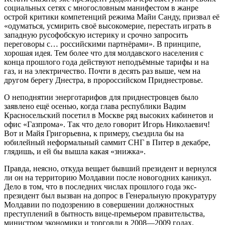
социальных сетях с многословным манифестом в жанре
острой критики компетенций режима Майи Санду, призвал её
«одуматься, усмирить своё высокомерие, перестать играть в
западную русофобскую истерику и срочно запросить
переговоры с… российскими партнёрами». В принципе,
хорошая идея. Тем более что для молдавского населения с
конца прошлого года действуют неподъёмные тарифы и на
газ, и на электричество. Почти в десять раз выше, чем на
другом берегу Днестра, в пророссийском Приднестровье.
О неподнятии энерготарифов для приднестровцев было
заявлено ещё осенью, когда глава республики Вадим
Красносельский посетил в Москве ряд высоких кабинетов и
офис «Газпрома». Так что дело говорит Игорь Николаевич!
Вот и Майя Григорьевна, к примеру, съездила бы на
юбилейный неформальный саммит СНГ в Питер в декабре,
глядишь, и ей бы вышла какая «знижка».
Правда, неясно, откуда вещает бывший президент и вернулся
ли он на территорию Молдавии после новогодних каникул.
Дело в том, что в последних числах прошлого года экс-
президент был вызван на допрос в Генеральную прокуратуру
Молдавии по подозрению в совершении должностных
преступлений в бытность вице-премьером правительства,
министром экономики и торговли в 2008—2009 годах.