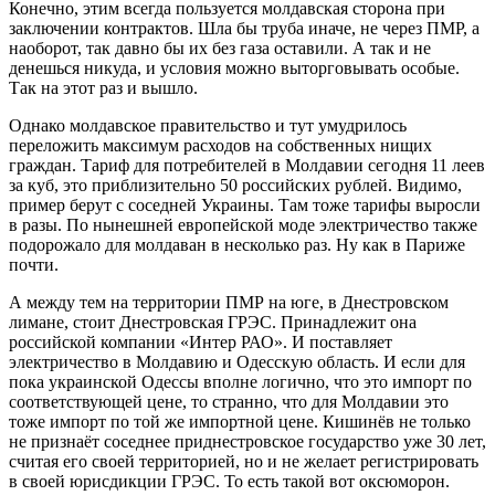
Конечно, этим всегда пользуется молдавская сторона при
заключении контрактов. Шла бы труба иначе, не через ПМР, а
наоборот, так давно бы их без газа оставили. А так и не
денешься никуда, и условия можно выторговывать особые.
Так на этот раз и вышло.
Однако молдавское правительство и тут умудрилось
переложить максимум расходов на собственных нищих
граждан. Тариф для потребителей в Молдавии сегодня 11 леев
за куб, это приблизительно 50 российских рублей. Видимо,
пример берут с соседней Украины. Там тоже тарифы выросли
в разы. По нынешней европейской моде электричество также
подорожало для молдаван в несколько раз. Ну как в Париже
почти.
А между тем на территории ПМР на юге, в Днестровском
лимане, стоит Днестровская ГРЭС. Принадлежит она
российской компании «Интер РАО». И поставляет
электричество в Молдавию и Одесскую область. И если для
пока украинской Одессы вполне логично, что это импорт по
соответствующей цене, то странно, что для Молдавии это
тоже импорт по той же импортной цене. Кишинёв не только
не признаёт соседнее приднестровское государство уже 30 лет,
считая его своей территорией, но и не желает регистрировать
в своей юрисдикции ГРЭС. То есть такой вот оксюморон.