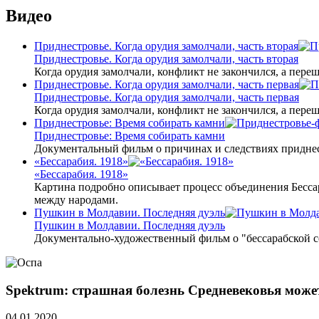
Видео
Приднестровье. Когда орудия замолчали, часть вторая
Приднестровье. Когда орудия замолчали, часть вторая
Когда орудия замолчали, конфликт не закончился, а пере
Приднестровье. Когда орудия замолчали, часть первая
Приднестровье. Когда орудия замолчали, часть первая
Когда орудия замолчали, конфликт не закончился, а пере
Приднестровье: Время собирать камни
Приднестровье: Время собирать камни
Документальный фильм о причинах и следствиях приднес
«Бессарабия. 1918»
«Бессарабия. 1918»
Картина подробно описывает процесс объединения Бесса
между народами.
Пушкин в Молдавии. Последняя дуэль
Пушкин в Молдавии. Последняя дуэль
Документально-художественный фильм о "бессарабской 
Spektrum: страшная болезнь Средневековья може
04.01.2020