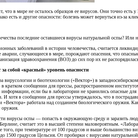
т, что в мире не осталось образцов ее вирусов. Они точно есть 
ко есть и другие опасности: болезнь может вернуться из-за клим
ечества последние оставшиеся вирусы натуральной оспы? Или н
ионных заболеваний в истории человечества, считается ликвидир
 аварии, случающиеся в мире, порождают опасения, что опасны
низация здравоохранения (ВОЗ) до сих пор их не распорядилас
 за собой «красный» уровень опасности
ра вирусологии и биотехнологии («Вектор») в западносибирском
 в кратком сообщении для прессы, распространенном институто
ой информации, если бы в лаборатории не хранились опасные дл
. И хотя в сообщении для прессы утверждалось, что в пострада
ии «Вектора» работала над созданием биологического оружия. К
 оружия.
и вирусы оспы — попасть в окружающую среду и заразить людей
Берлине, считает это в высшей степени маловероятным. «Лабора
 того, при температуре от 100 градусов и выше большинство ви
я до 1500 градусов Цельсия. От пробирки с вирусами натурально