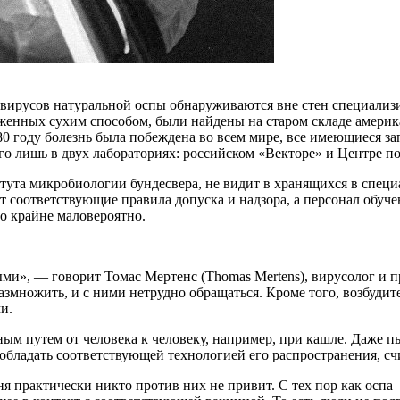
 вирусов натуральной оспы обнаруживаются вне стен специализи
оженных сухим способом, были найдены на старом складе америк
0 году болезнь была побеждена во всем мире, все имеющиеся за
го лишь в двух лабораториях: российском «Векторе» и Центре 
тута микробиологии бундесвера, не видит в хранящихся в спец
ют соответствующие правила допуска и надзора, а персонал обуч
о крайне маловероятно.
ными», — говорит Томас Мертенс (Thomas Mertens), вирусолог и
змножить, и с ними нетрудно обращаться. Кроме того, возбудит
и.
ным путем от человека к человеку, например, при кашле. Даже 
обладать соответствующей технологией его распространения, сч
дня практически никто против них не привит. С тех пор как осп