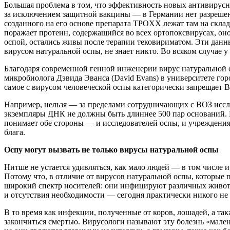
Большая проблема в том, что эффективность новых антивирусн
за исключением защитной вакцины — в Германии нет разрешен
созданного на его основе препарата TPOXX лежат там на скла
поражает протеин, содержащийся во всех ортопоксвирусах, он
оспой, остались живы после терапии тековириматом. Эти дан
вирусом натуральной оспы, не знает никто. Во всяком случае 
Благодаря современной генной инженерии вирус натуральной о
микробиолога Дэвида Эванса (David Evans) в университете гор
самое с вирусом человеческой оспы категорически запрещает 
Например, нельзя — за пределами сотрудничающих с ВОЗ иссл
экземпляры ДНК не должны быть длиннее 500 пар оснований. 
понимает обе стороны — и исследователей оспы, и учреждени
блага.
Оспу могут вызвать не только вирусы натуральной оспы
Нитше не устается удивляться, как мало людей — в том числе 
Потому что, в отличие от вирусов натуральной оспы, которые 
широкий спектр носителей: они инфицируют различных живот
и отсутствия необходимости — сегодня практически никого не
В то время как инфекции, полученные от коров, лошадей, а т
закончиться смертью. Вирусологи называют эту болезнь «мален