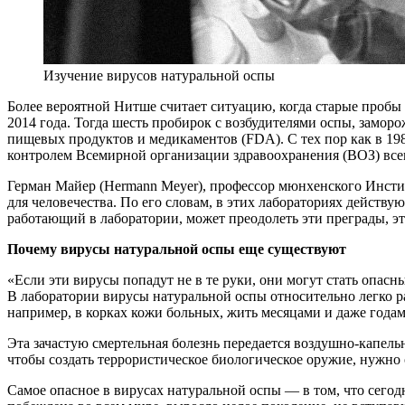
Изучение вирусов натуральной оспы
Более вероятной Нитше считает ситуацию, когда старые пробы
2014 года. Тогда шесть пробирок с возбудителями оспы, замор
пищевых продуктов и медикаментов (FDA). С тех пор как в 198
контролем Всемирной организации здравоохранения (ВОЗ) все
Герман Майер (Hermann Meyer), профессор мюнхенского Инсти
для человечества. По его словам, в этих лабораториях действу
работающий в лаборатории, может преодолеть эти преграды, эт
Почему вирусы натуральной оспы еще существуют
«Если эти вирусы попадут не в те руки, они могут стать опас
В лаборатории вирусы натуральной оспы относительно легко ра
например, в корках кожи больных, жить месяцами и даже годам
Эта зачастую смертельная болезнь передается воздушно-капель
чтобы создать террористическое биологическое оружие, нужно 
Самое опасное в вирусах натуральной оспы — в том, что сего