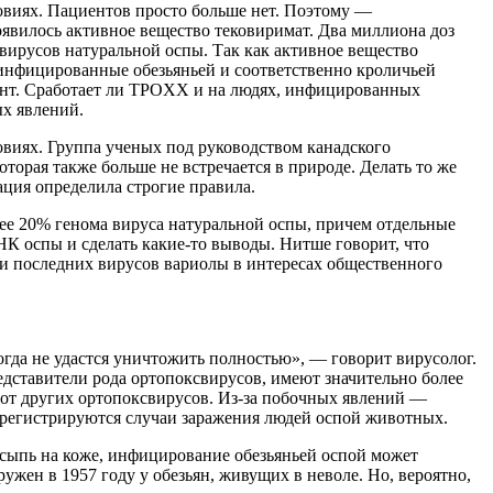
овиях. Пациентов просто больше нет. Поэтому —
вилось активное вещество тековиримат. Два миллиона доз
вирусов натуральной оспы. Так как активное вещество
, инфицированные обезьяньей и соответственно кроличьей
ент. Сработает ли TPOXX и на людях, инфицированных
ых явлений.
овиях. Группа ученых под руководством канадского
торая также больше не встречается в природе. Делать то же
ация определила строгие правила.
ее 20% генома вируса натуральной оспы, причем отдельные
К оспы и сделать какие-то выводы. Нитше говорит, что
и последних вирусов вариолы в интересах общественного
огда не удастся уничтожить полностью», — говорит вирусолог.
едставители рода ортопоксвирусов, имеют значительно более
от других ортопоксвирусов. Из-за побочных явлений —
т регистрируются случаи заражения людей оспой животных.
 сыпь на коже, инфицирование обезьяньей оспой может
жен в 1957 году у обезьян, живущих в неволе. Но, вероятно,