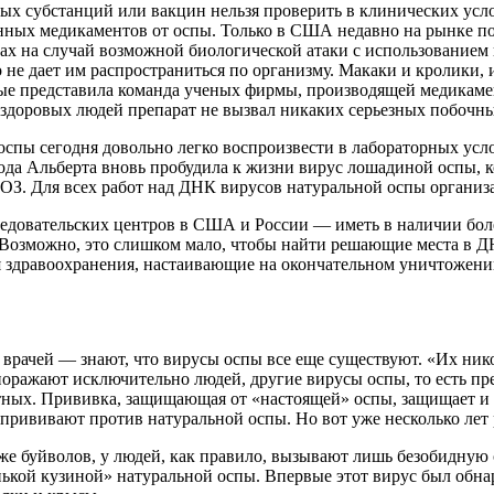
ых субстанций или вакцин нельзя проверить в клинических усл
ных медикаментов от оспы. Только в США недавно на рынке поя
дах на случай возможной биологической атаки с использованием 
о не дает им распространиться по организму. Макаки и кролики
ные представила команда ученых фирмы, производящей медикам
у здоровых людей препарат не вызвал никаких серьезных побочн
спы сегодня довольно легко воспроизвести в лабораторных усл
ода Альберта вновь пробудила к жизни вирус лошадиной оспы, ко
ВОЗ. Для всех работ над ДНК вирусов натуральной оспы организ
едовательских центров в США и России — иметь в наличии бол
Возможно, это слишком мало, чтобы найти решающие места в ДН
я здравоохранения, настаивающие на окончательном уничтожени
и врачей — знают, что вирусы оспы все еще существуют. «Их ник
поражают исключительно людей, другие вирусы оспы, то есть пр
ных. Прививка, защищающая от «настоящей» оспы, защищает и 
 прививают против натуральной оспы. Но вот уже несколько ле
акже буйволов, у людей, как правило, вызывают лишь безобидную
ькой кузиной» натуральной оспы. Впервые этот вирус был обнару