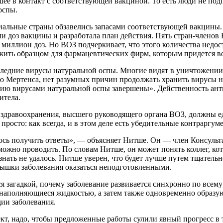
шее в контакт с соответствующей вакциной. То есть люди не под
оспы.
риальные страны обзавелись запасами соответствующей вакцины.
ми доз вакцины и разработала план действия. Пять стран-члено
иллион доз. Но ВОЗ подчеркивает, что этого количества недост
лужить образцом для фармацевтических фирм, которым придется 
оследние вирусы натуральной оспы. Многие видят в уничтожени
 Мертенса, нет разумных причин продолжать хранить вирусы на
ию вирусами натуральной оспы завершены». Действенность ант
итела.
дравоохранения, высшего руководящего органа ВОЗ, должны ед
 просто: как всегда, и в этом деле есть убедительные контраргум
ось получить ответы», — объясняет Нитше. Он — член Консульт
ожно проводить. По словам Нитше, он может понять коллег, ко
знать не удалось. Нитше уверен, что будет лучше путем тщатель
спышки заболевания оказаться неподготовленными.
ся загадкой, почему заболевание развивается синхронно по всему
 наполняющиеся жидкостью, а затем также одновременно образую
дии заболевания.
кт, надо, чтобы предложенные работы сулили явный прогресс в 