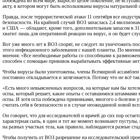
побеждена во всем мире, выросло целое поколение, не вступав
акту, в котором могут быть использованы вирусы натуральной 
Правда, после террористической атаки 11 сентября все индуст
безопасности. На крайний случай ВОЗ запаслась 2,4 миллиона
и США — обладают, кроме того, дополнительным запасом в 31 м
хватит лишь для оперативной реакции на вирус, и он будет с
Вот уже много лет в ВОЗ спорят, не следует ли уничтожить п
этого инфекционного заболевания с нашей планеты. По мнению
мнения: «Все необходимые работы со способными к размножен
способен с помощью прививок вырабатывать эффективные ант
Чтобы вирусы были уничтожены, члены Всемирной ассамблеи з
постоянно откладывается и затягивается. Потому что не всё так
«Есть много невыясненных вопросов, на которые нам бы хотел
оспы, который решает, какие опыты с оставшимися штаммами м
оспы. И хотя оспа побеждена прививками, многого о болезни у
считать себя в безопасности и в случае неожиданной новой в
Он говорит, что для исследователей и врачей до сих пор остает
характерная сыпь, в один и тот же момент возникают пустулы,
на разных участках тела, как правило, наблюдаются разные ста
Чтобы получить от ВОЗ разрешение на исследовательский прое