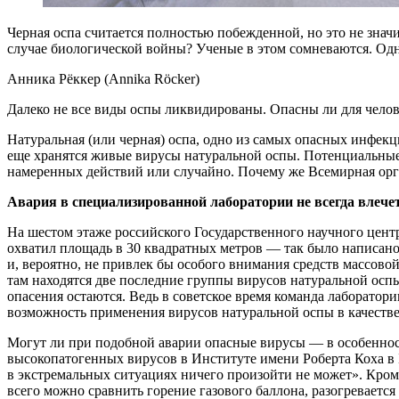
Черная оспа считается полностью побежденной, но это не значи
случае биологической войны? Ученые в этом сомневаются. Одна
Анника Рёккер (Annika Röcker)
Далеко не все виды оспы ликвидированы. Опасны ли для челов
Натуральная (или черная) оспа, одно из самых опасных инфекц
еще хранятся живые вирусы натуральной оспы. Потенциальные
намеренных действий или случайно. Почему же Всемирная орга
Авария в специализированной лаборатории не всегда влечет
На шестом этаже российского Государственного научного цент
охватил площадь в 30 квадратных метров — так было написано
и, вероятно, не привлек бы особого внимания средств массов
там находятся две последние группы вирусов натуральной оспы
опасения остаются. Ведь в советское время команда лаборатор
возможность применения вирусов натуральной оспы в качестве
Могут ли при подобной аварии опасные вирусы — в особенност
высокопатогенных вирусов в Институте имени Роберта Коха в 
в экстремальных ситуациях ничего произойти не может». Кроме
всего можно сравнить горение газового баллона, разогреваетс