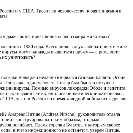
у России и у США. Грозит ли человечеству новая эпидемия в
ата.
ам даже грозит новая волна оспы из мира животных?
ованной с 1980 года. Всего лишь в двух лабораториях в мире
е вирусы могут однажды вырваться наружу — в результате
ь их уничтожить?
 поселке Кольцово недавно взорвался газовый баллон. Огонь
м. Пострадал один человек. Пожар был быстро потушен
я жизни вирусы. Помимо вирусов лихорадки Эбола и гепатита,
вшей части здания «не хранились биологические материалы»,
ак США, так и в России во время холодной войны исследовали
? Андреас Нитше (Andreas Nitsche), руководитель отдела
тории сконструированы таким образом, что даже
русов погибают. Пламя горелки Бунзена, с которым скорее
й оспы ничего инфекционного не останется, уверен Нитше.