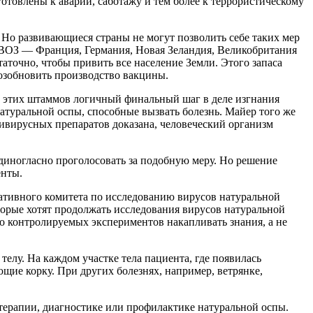
готовлены к аварии, саботажу и тем более к террористическому
 Но развивающиеся страны не могут позволить себе таких мер
в ВОЗ — Франция, Германия, Новая Зеландия, Великобритания
аточно, чтобы привить все население Земли. Этого запаса
возобновить производство вакцины.
и этих штаммов логичный финальный шаг в деле изгнания
туральной оспы, способные вызвать болезнь. Майер того же
ивирусных препаратов доказана, человеческий организм
иногласно проголосовать за подобную меру. Но решение
енты.
ативного комитета по исследованию вирусов натуральной
торые хотят продолжать исследования вирусов натуральной
но контролируемых экспериментов накапливать знания, а не
 телу. На каждом участке тела пациента, где появилась
щие корку. При других болезнях, например, ветрянке,
терапии, диагностике или профилактике натуральной оспы.