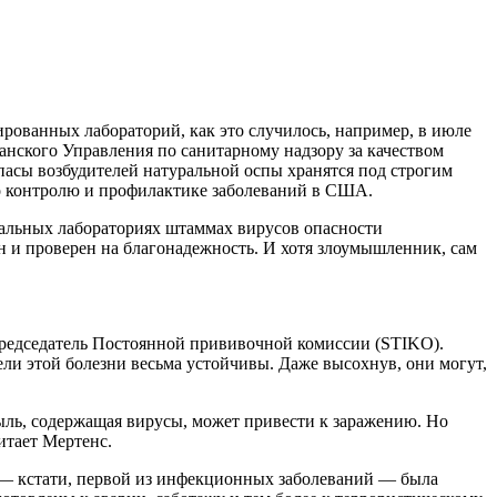
рованных лабораторий, как это случилось, например, в июле
анского Управления по санитарному надзору за качеством
пасы возбудителей натуральной оспы хранятся под строгим
по контролю и профилактике заболеваний в США.
иальных лабораториях штаммах вирусов опасности
ен и проверен на благонадежность. И хотя злоумышленник, сам
 председатель Постоянной прививочной комиссии (STIKO).
ели этой болезни весьма устойчивы. Даже высохнув, они могут,
пыль, содержащая вирусы, может привести к заражению. Но
итает Мертенс.
а — кстати, первой из инфекционных заболеваний — была