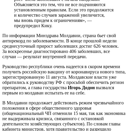
Объясняется это тем, что не все подчиняются
установленным правилам. Если это продолжится
и количество случаев заражений увеличится,
мы вновь придем к ограничениям», —
предупредил Кику.
По информации Минздрава Молдавии, страна бьет свой
антирекорд по заболеваемости. В конце прошлой недели
среднесуточный прирост заболевших достиг 626 человек.
За воскресенье диагностировано 406 заболевших, все
случаи — результат внутренней передачи.
Руководство республики очень надеется в скором времени
получить российскую вакцину от коронавируса нового типа,
зарегистрированную 11 августа. Молдавские власти уже
обратились к руководству РФ с просьбой обеспечить регион
препаратом, а глава государства
Игорь Додон
вызвался
первым из молдаван испытать ее на себе.
В Молдавии продолжает действовать режим чрезвычайного
положения в сфере общественного здоровья
(общенациональный ЧП отменили 15 мая, так как экономика
не выдерживала кризиса, связанного с остановкой
деятельности хозяйствующих субъектов). По словам главы
кабинета министров, хотя правительство и разрешило