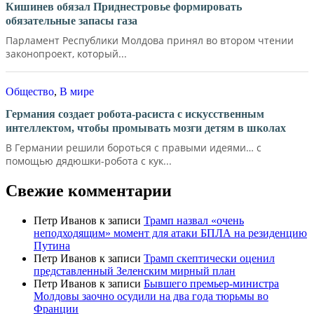
Кишинев обязал Приднестровье формировать
обязательные запасы газа
Парламент Республики Молдова принял во втором чтении
законопроект, который...
Общество
,
В мире
Германия создает робота-расиста с искусственным
интеллектом, чтобы промывать мозги детям в школах
В Германии решили бороться с правыми идеями… с
помощью дядюшки-робота с кук...
Свежие комментарии
Петр Иванов
к записи
Трамп назвал «очень
неподходящим» момент для атаки БПЛА на резиденцию
Путина
Петр Иванов
к записи
Трамп скептически оценил
представленный Зеленским мирный план
Петр Иванов
к записи
Бывшего премьер-министра
Молдовы заочно осудили на два года тюрьмы во
Франции