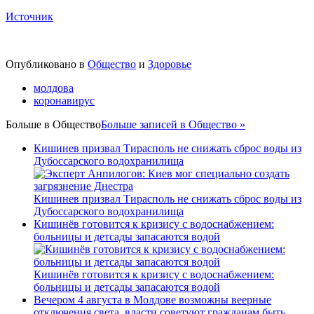
Источник
Опубликовано в
Общество
и
Здоровье
молдова
коронавирус
Больше в
Общество
Больше записей в Общество »
Кишинев призвал Тирасполь не снижать сброс воды из
Дубоссарского водохранилища
Кишинев призвал Тирасполь не снижать сброс воды из
Дубоссарского водохранилища
Кишинёв готовится к кризису с водоснабжением:
больницы и детсады запасаются водой
Кишинёв готовится к кризису с водоснабжением:
больницы и детсады запасаются водой
Вечером 4 августа в Молдове возможны веерные
отключения света, власти советуют гражданам быть