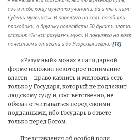
азъ и тебе хощу мученика учинити, да и ты с ними
будеши мученикъ». И повелѣ его на колъ посадити
проходомъ, а другому повелѣ дати 50 дукатъ злата,
глаголя: «Ты еси разуменъ муж». И повелѣ его на возѣ с
почестиемъ отвести и до Угорскыя земли.»
[18]
«Разумный» монах в лапидарной
форме изложил некоторое понимание
власти – право казнить и миловать есть
только у Государя, который не подлежит
людскому суду и, соответственно, не
обязан отчитываться перед своими
подданными, ибо Государь в ответе
только перед Богом.
Представления об особой роли