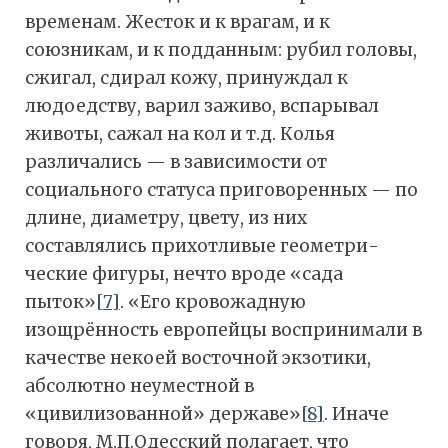
временам. Жесток и к врагам, и к
союзникам, и к подданным: рубил головы,
сжигал, сдирал кожу, принуждал к
людоедству, варил заживо, вспарывал
животы, сажал на кол и т.д. Колья
различались — в зави­симости от
социального статуса приговоренных — по
длине, диаметру, цвету, из них
составлялись прихотливые геометри­
ческие фигуры, нечто вроде «сада
пыток»
[7]
. «Его кровожадную
изощрённость европейцы воспринимали в
качестве некоей восточной экзотики,
абсолютно неуместной в
«цивилизованной» державе»
[8]
. Иначе
говоря, М.П.Одесский полагает, что