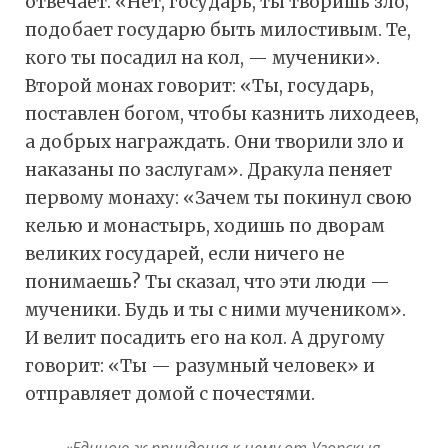
отвечает: «Нет, государь, ты творишь зло;
подобает государю быть милостивым. Те,
кого ты посадил на кол, — мученики».
Второй монах говорит: «Ты, государь,
поставлен богом, чтобы казнить лиходеев,
а добрых награждать. Они творили зло и
наказаны по заслугам». Дракула пеняет
первому монаху: «Зачем ты покинул свою
келью и монастырь, ходишь по дворам
великих государей, если ничего не
понимаешь? Ты сказал, что эти люди —
мученики. Будь и ты с ними мучеником».
И велит посадить его на кол. А другому
говорит: «Ты — разумный человек» и
отправляет домой с почестями.
«Единою ж приидоша к нему от Угорскыя