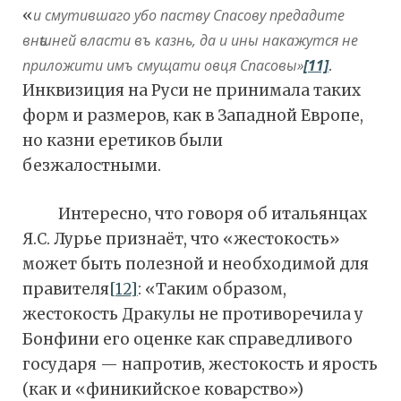
«
и смутившаго убо паству Спасову предадите
внѣшней власти въ казнь, да и ины накажутся не
приложити имъ смущати овця Спасовы»
[11]
.
Инквизиция на Руси не принимала таких
форм и размеров, как в Западной Европе,
но казни еретиков были
безжалостными.
Интересно, что говоря об итальянцах
Я.С. Лурье признаёт, что «жестокость»
может быть полезной и необходимой для
правителя
[12]
: «Таким образом,
жестокость Дракулы не противоречила у
Бонфини его оценке как справедливого
государя — напротив, жестокость и ярость
(как и «финикийское коварство»)