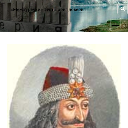
«Междуречье – terriтория доверия
открыт
меню