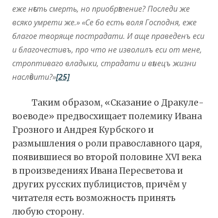
еже нѣсть смерть, но приобрѣтение? Последи же
всяко умрети же.» «Се бо есть воля Господня, еже
благое творяще пострадати. И аще праведенъ еси
и благочестивъ, про что не изволилъ еси от мене,
строптиваго владыки, страдати и вѣнецъ жизни
наслѣдити?»
[25]
Таким образом, «Сказание о Дракуле-
воеводе» предвосхищает полемику Ивана
Грозного и Андрея Курбского и
размышления о роли православного царя,
появившиеся во второй половине ХVI века
в произведениях Ивана Пересветова и
других русских публицистов, причём у
читателя есть возможность принять
любую сторону.