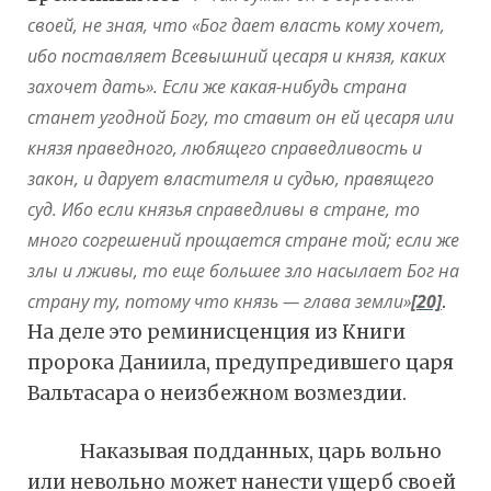
своей, не зная, что «Бог дает власть кому хочет,
ибо поставляет Всевышний цесаря и князя, каких
захочет дать». Если же какая-нибудь страна
станет угодной Богу, то ставит он ей цесаря или
князя праведного, любящего справедливость и
закон, и дарует властителя и судью, правящего
суд. Ибо если князья справедливы в стране, то
много согрешений прощается стране той; если же
злы и лживы, то еще большее зло насылает Бог на
страну ту, потому что князь — глава земли»
[20]
.
На деле это реминисценция из Книги
пророка Даниила, предупредившего царя
Вальтасара о неизбежном возмездии.
Наказывая подданных, царь вольно
или невольно может нанести ущерб своей