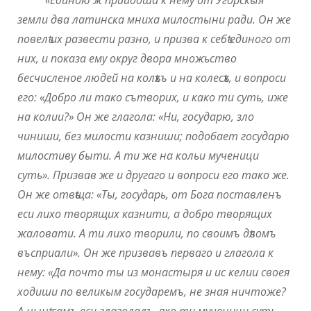
земли два латинска мниха милостыни ради. Он же
повелѣ их развести разно, и призва к себѣ единого от
них, и показа ему округ двора множьство
бесчисленое людей на колѣхъ и на колесѣх, и вопроси
его: «Добро ли тако сътворих, и како ти суть, иже
на колии?» Он же глагола: «Ни, государю, зло
чиниши, без милости казниши; подобает государю
милостиву быти. А ти же на кольи мученици
суть». Призвав же и другаго и вопроси его тако же.
Он же отвѣща: «Ты, государь, от Бога поставленъ
еси лихо творящих казнити, а добро творящих
жаловати. А ти лихо творили, по своимъ дѣломъ
въсприали». Он же призвавъ перваго и глагола к
нему: «Да почто ты из монастыря и ис келии своея
ходиши по великым государемъ, не зная ничтоже?
А нынѣ самъ еси глаголалъ, яко ти мученици суть,