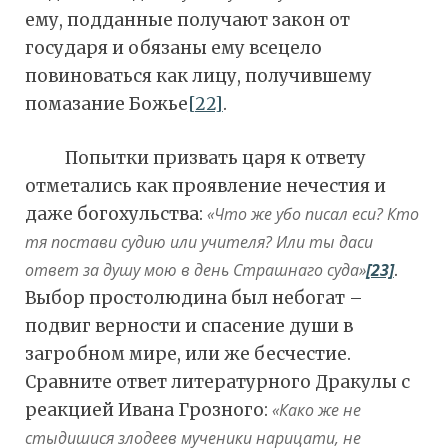
ему, подданные получают закон от
государя и обязаны ему всецело
повиноваться как лицу, получившему
помазание Божье
[22]
.
Попытки призвать царя к ответу
отметались как проявление нечестия и
даже богохульства:
«Что же убо писал еси? Кто
тя постави судию или учителя?
Или ты даси
ответ за душу мою в день Страшнаго суда
»
[23]
.
Выбор простолюдина был небогат –
подвиг верности и спасение души в
загробном мире, или же бесчестие.
Сравните ответ литературного Дракулы с
реакцией Ивана Грозного:
«Како же не
стыдишися злодеев мученики нарицати, не