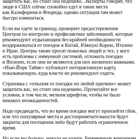
защитить вас, но стоит она недешево. Эксперты говорят, что
люди в США сейчас спокойно едут в такие места
как Калифорния и Флорида, однако ситуация там может
быстро измениться.
Если вы едете за границу, проверьте предостережения
Центров по контролю и профилактике заболеваний, которые
рекомендуют отдыхающим без крайней необходимости
воздерживаться от поездок в Китай, Южную Корею, Италию
и Иран. Центры также просят пожилых людей и тех, у кого
есть проблемы с иммунной системой, отложить поездки
в Японию, если они не являются для них жизненно важными.
«Нью-Йорк Таймс» публикует интерактивную карту,
показывающую, куда власти не рекомендуют ездить.
Страховка с «отказом от поездки по любой причине» может
защитить вас, но стоит она недешево. Прочитайте все
условия, в том числе, мелким шрифтом, чтобы не было
никаких неожиданностей.
Надо предвидеть, что во время поездки могут произойти сбои,
или что популярные места и достопримечательности будут
закрыты для посещения либо будут работать ограниченное
время.
Но если вы больны, никуда не ездите. Беременным женщинам