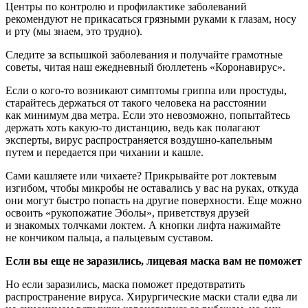
Центры по контролю и профилактике заболеваний
рекомендуют не прикасаться грязными руками к глазам, носу
и рту (мы знаем, это трудно).
Следите за вспышкой заболевания и получайте грамотные
советы, читая наш ежедневный бюллетень «Коронавирус».
Если о кого-то возникают симптомы гриппа или простуды,
старайтесь держаться от такого человека на расстоянии
как минимум два метра. Если это невозможно, попытайтесь
держать хоть какую-то дистанцию, ведь как полагают
эксперты, вирус распространяется воздушно-капельным
путем и передается при чихании и кашле.
Сами кашляете или чихаете? Прикрывайте рот локтевым
изгибом, чтобы микробы не оставались у вас на руках, откуда
они могут быстро попасть на другие поверхности. Еще можно
освоить «рукопожатие Эболы», приветствуя друзей
и знакомых толчками локтем. А кнопки лифта нажимайте
не кончиком пальца, а пальцевым суставом.
Если вы еще не заразились, лицевая маска вам не поможет
Но если заразились, маска поможет предотвратить
распространение вируса. Хирургические маски стали едва ли