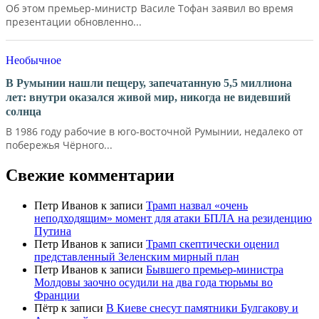
Об этом премьер-министр Василе Тофан заявил во время
презентации обновленно...
Необычное
В Румынии нашли пещеру, запечатанную 5,5 миллиона
лет: внутри оказался живой мир, никогда не видевший
солнца
В 1986 году рабочие в юго-восточной Румынии, недалеко от
побережья Чёрного...
Свежие комментарии
Петр Иванов
к записи
Трамп назвал «очень
неподходящим» момент для атаки БПЛА на резиденцию
Путина
Петр Иванов
к записи
Трамп скептически оценил
представленный Зеленским мирный план
Петр Иванов
к записи
Бывшего премьер-министра
Молдовы заочно осудили на два года тюрьмы во
Франции
Пётр
к записи
В Киеве снесут памятники Булгакову и