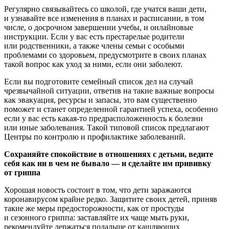
Регулярно связывайтесь со школой, где учатся ваши дети,
и узнавайте все изменения в планах и расписании, в том
числе, о досрочном завершении учебы, и онлайновые
инструкции. Если у вас есть престарелые родители
или родственники, а также члены семьи с особыми
проблемами со здоровьем, предусмотрите в своих планах
такой вопрос как уход за ними, если они заболеют.
Если вы подготовите семейный список дел на случай
чрезвычайной ситуации, ответив на такие важные вопросы
как эвакуация, ресурсы и запасы, это вам существенно
поможет и станет определенной гарантией успеха, особенно
если у вас есть какая-то предрасположенность к болезни
или иные заболевания. Такой типовой список предлагают
Центры по контролю и профилактике заболеваний.
Сохраняйте спокойствие в отношениях с детьми, ведите
себя как ни в чем не бывало — и сделайте им прививку
от гриппа
Хорошая новость состоит в том, что дети заражаются
коронавирусом крайне редко. Защитите своих детей, приняв
такие же меры предосторожности, как от простуды
и сезонного гриппа: заставляйте их чаще мыть руки,
рекомендуйте держаться подальше от кашляющих